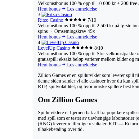
Velkomstbonus
100 % opp til 10 000 kr
+ 200 free
Hent bonus
Les anmeldelse
3
Ritzo Casino
7/10
Velkomstbonus
100 % opp til 2 500 kr på første i
spins · Omsetningskrav 45x
Hent bonus
Les anmeldelse
4
LevelUp Casino
8/10
Velkomstbonus
100 % opp til Stor velkomstpakke ov
gratisspill; eksakt beløp varierer mellom kilder og 
Hent bonus
Les anmeldelse
Zillion Games er en spillutvikler som leverer spill t
denne siden samler vi alle casinoer hvor du kan spil
RTP, spillvolatilitet, og hvor norske spillere best k
Om Zillion Games
Spillutviklere er hjernen bak alt fra populære spille
med spill som er testet av uavhengige laboratorier
(RNG) leverer rettferdige resultater. RTP — Return t
tilbakebetaling over tid.