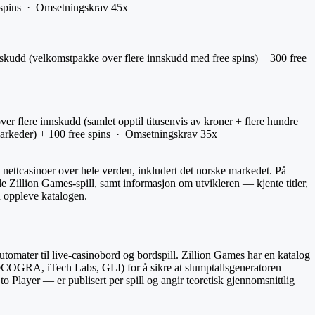
 spins · Omsetningskrav 45x
nnskudd (velkomstpakke over flere innskudd med free spins)
+ 300 free
er flere innskudd (samlet opptil titusenvis av kroner + flere hundre
markeder)
+ 100 free spins · Omsetningskrav 35x
il nettcasinoer over hele verden, inkludert det norske markedet. På
le Zillion Games-spill, samt informasjon om utvikleren — kjente titler,
an oppleve katalogen.
automater til live-casinobord og bordspill. Zillion Games har en katalog
 (eCOGRA, iTech Labs, GLI) for å sikre at slumptallsgeneratoren
o Player — er publisert per spill og angir teoretisk gjennomsnittlig