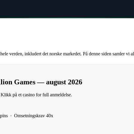
er hele verden, inkludert det norske markedet. På denne siden samler vi a
llion Games — august 2026
Klikk på et casino for full anmeldelse.
 spins · Omsetningskrav 40x