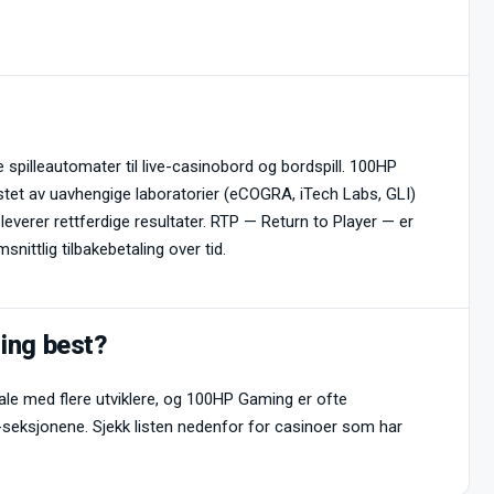
re spilleautomater til live-casinobord og bordspill. 100HP
stet av uavhengige laboratorier (eCOGRA, iTech Labs, GLI)
leverer rettferdige resultater. RTP — Return to Player — er
snittlig tilbakebetaling over tid.
ing best?
tale med flere utviklere, og 100HP Gaming er ofte
t-seksjonene. Sjekk listen nedenfor for casinoer som har