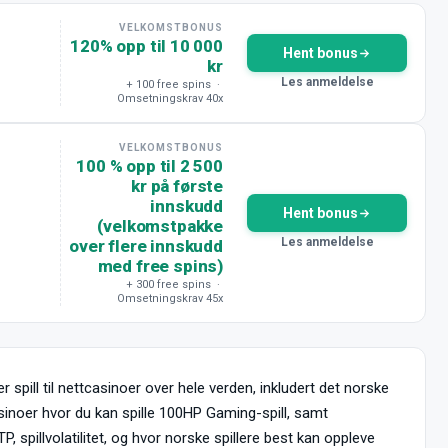
VELKOMSTBONUS
120% opp til 10 000
Hent bonus
kr
Les anmeldelse
+ 100 free spins ·
Omsetningskrav 40x
VELKOMSTBONUS
100 % opp til 2 500
kr på første
innskudd
Hent bonus
(velkomstpakke
Les anmeldelse
over flere innskudd
med free spins)
+ 300 free spins ·
Omsetningskrav 45x
 spill til nettcasinoer over hele verden, inkludert det norske
sinoer hvor du kan spille 100HP Gaming-spill, samt
P, spillvolatilitet, og hvor norske spillere best kan oppleve