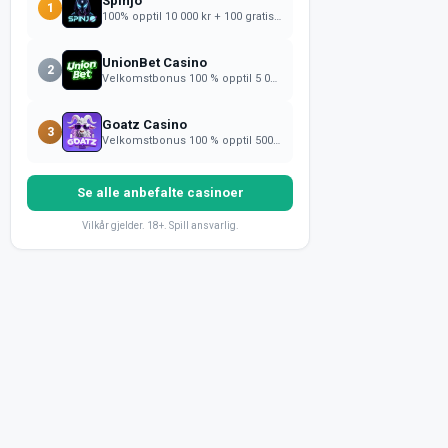
Spinjo
1
100% opptil 10 000 kr + 100 gratisspinn
UnionBet Casino
2
Velkomstbonus 100 % opptil 5 000 kr + 200 gratisspinn
Goatz Casino
3
Velkomstbonus 100 % opptil 500 euro + gratisspinn (no-sticky)
Se alle anbefalte casinoer
Vilkår gjelder. 18+. Spill ansvarlig.