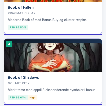
Book of Fallen
PRAGMATIC PLAY
Moderne Book of med Bonus Buy og cluster-respins
RTP 96.50%
4
Book of Shadows
NOLIMIT CITY
Mørkt tema med opptil 3 ekspanderende symboler i bonus
RTP 96.01%
High