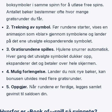
boksymboler i samme spinn for å utløse free spins.
Antallet bøker bestemmer ofte hvor mange
gratisrunder du får.
2. Trekning av symbol.
Før rundene starter, vises en
animasjon som «blar» gjennom symbolene og lander
på det ene utvalgte ekspanderende symbolet.
3. Gratisrundene spilles.
Hjulene snurrer automatisk.
Hver gang det utvalgte symbolet dukker opp,
ekspanderer det og betaler over hele skjermen.
4. Mulig forlengelse.
Lander du nok nye bøker, kan
bonusen utvides med flere gratisrunder.
5. Oppgjør.
Når rundene er ferdige, legges samlet
gevinst til saldoen din.
Hvorfor er «Book of»-spill så svingete?