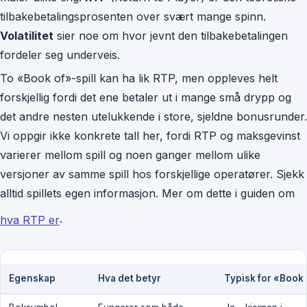
tilbakebetalingsprosenten over svært mange spinn.
Volatilitet
sier noe om hvor jevnt den tilbakebetalingen
fordeler seg underveis.
To «Book of»-spill kan ha lik RTP, men oppleves helt
forskjellig fordi det ene betaler ut i mange små drypp og
det andre nesten utelukkende i store, sjeldne bonusrunder.
Vi oppgir ikke konkrete tall her, fordi RTP og maksgevinst
varierer mellom spill og noen ganger mellom ulike
versjoner av samme spill hos forskjellige operatører. Sjekk
alltid spillets egen informasjon. Mer om dette i guiden om
.
hva RTP er
Egenskap
Hva det betyr
Typisk for «Book 