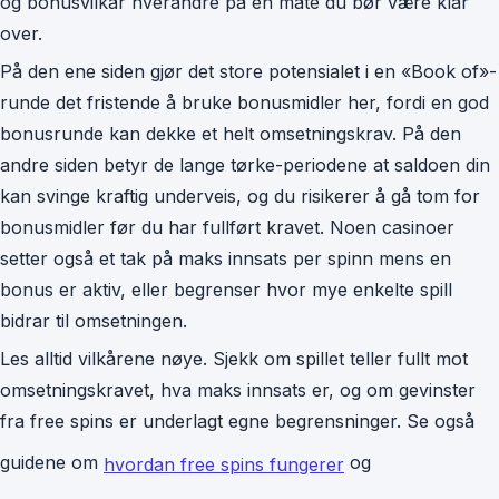
og bonusvilkår hverandre på en måte du bør være klar
over.
På den ene siden gjør det store potensialet i en «Book of»-
runde det fristende å bruke bonusmidler her, fordi en god
bonusrunde kan dekke et helt omsetningskrav. På den
andre siden betyr de lange tørke-periodene at saldoen din
kan svinge kraftig underveis, og du risikerer å gå tom for
bonusmidler før du har fullført kravet. Noen casinoer
setter også et tak på maks innsats per spinn mens en
bonus er aktiv, eller begrenser hvor mye enkelte spill
bidrar til omsetningen.
Les alltid vilkårene nøye. Sjekk om spillet teller fullt mot
omsetningskravet, hva maks innsats er, og om gevinster
fra free spins er underlagt egne begrensninger. Se også
guidene om
og
hvordan free spins fungerer