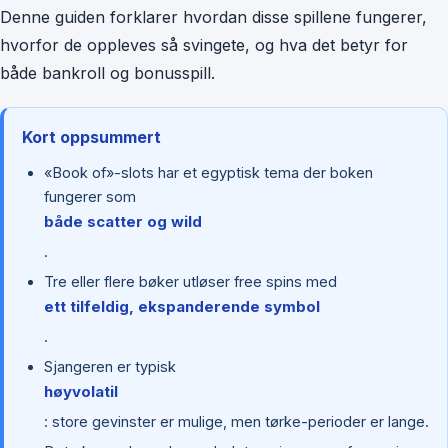
Denne guiden forklarer hvordan disse spillene fungerer,
hvorfor de oppleves så svingete, og hva det betyr for
både bankroll og bonusspill.
Kort oppsummert
«Book of»-slots har et egyptisk tema der boken
fungerer som
både scatter og wild
.
Tre eller flere bøker utløser free spins med
ett tilfeldig, ekspanderende symbol
.
Sjangeren er typisk
høyvolatil
: store gevinster er mulige, men tørke-perioder er lange.