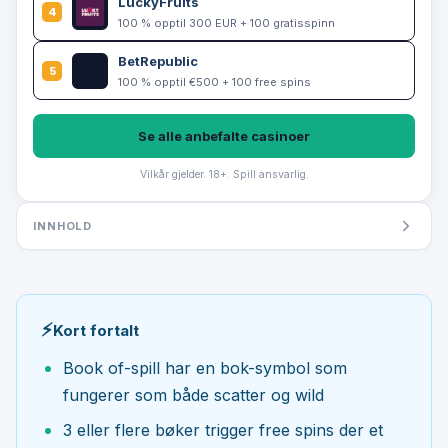
LuckyFruits
4
100 % opptil 300 EUR + 100 gratisspinn
BetRepublic
5
100 % opptil €500 + 100 free spins
Se alle anbefalte casinoer
Vilkår gjelder. 18+. Spill ansvarlig.
INNHOLD
⚡
Kort fortalt
Book of-spill har en bok-symbol som
fungerer som både scatter og wild
3 eller flere bøker trigger free spins der et