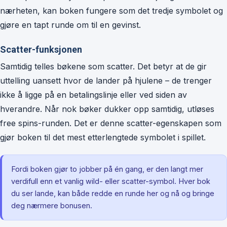
nærheten, kan boken fungere som det tredje symbolet og
gjøre en tapt runde om til en gevinst.
Scatter-funksjonen
Samtidig telles bøkene som scatter. Det betyr at de gir
uttelling uansett hvor de lander på hjulene – de trenger
ikke å ligge på en betalingslinje eller ved siden av
hverandre. Når nok bøker dukker opp samtidig, utløses
free spins-runden. Det er denne scatter-egenskapen som
gjør boken til det mest etterlengtede symbolet i spillet.
Fordi boken gjør to jobber på én gang, er den langt mer
verdifull enn et vanlig wild- eller scatter-symbol. Hver bok
du ser lande, kan både redde en runde her og nå og bringe
deg nærmere bonusen.