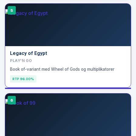
5
Legacy of Egypt
PLAY'N GO
Book of-variant med Wheel of Gods og multiplikatorer
RTP 96.00%
6