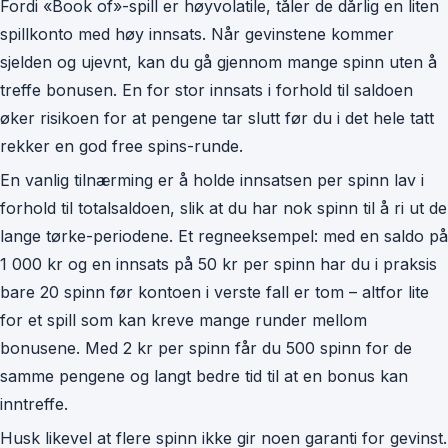
Fordi «Book of»-spill er høyvolatile, tåler de dårlig en liten
spillkonto med høy innsats. Når gevinstene kommer
sjelden og ujevnt, kan du gå gjennom mange spinn uten å
treffe bonusen. En for stor innsats i forhold til saldoen
øker risikoen for at pengene tar slutt før du i det hele tatt
rekker en god free spins-runde.
En vanlig tilnærming er å holde innsatsen per spinn lav i
forhold til totalsaldoen, slik at du har nok spinn til å ri ut de
lange tørke-periodene. Et regneeksempel: med en saldo på
1 000 kr og en innsats på 50 kr per spinn har du i praksis
bare 20 spinn før kontoen i verste fall er tom – altfor lite
for et spill som kan kreve mange runder mellom
bonusene. Med 2 kr per spinn får du 500 spinn for de
samme pengene og langt bedre tid til at en bonus kan
inntreffe.
Husk likevel at flere spinn ikke gir noen garanti for gevinst.