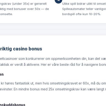
gskrav (under 35x) er generelt
Ulike spill bidrar ulikt til oms
siktig med bonuser over 50x — de
Spilleautomater teller vanlig
 omsette.
bordspill ofte kun 10-20%.
 riktig casino bonus
ettcasinoer som konkurrerer om oppmerksomheten din, kan det vær
aktisk er verdt å aktivere. Her er våre beste råd for å navigere bon
en
kr høres fantastisk ut, men hvis omsetningskravet er 60x, må du o
 gevinster. En mindre bonus med 25x omsetningskrav kan være langt me
innskuddsbonus