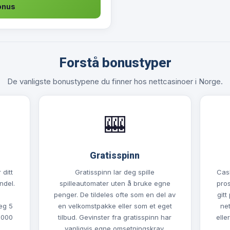
onus
Forstå bonustyper
De vanligste bonustypene du finner hos nettcasinoer i Norge.
🎰
Gratisspinn
ditt
Gratisspinn lar deg spille
Cas
ndel.
spilleautomater uten å bruke egne
pro
penger. De tildeles ofte som en del av
git
eg 5
en velkomstpakke eller som et eget
ne
 000
tilbud. Gevinster fra gratisspinn har
elle
vanligvis egne omsetningskrav.