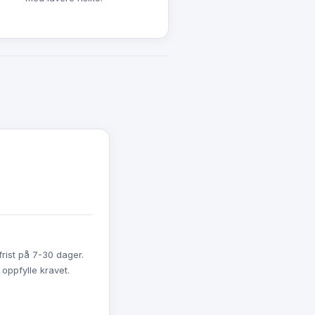
frist på 7-30 dager.
å oppfylle kravet.