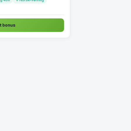
t bonus