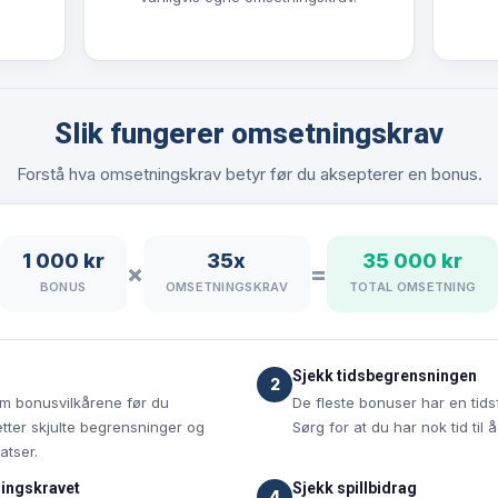
Slik fungerer omsetningskrav
Forstå hva omsetningskrav betyr før du aksepterer en bonus.
1 000 kr
35x
35 000 kr
×
=
BONUS
OMSETNINGSKRAV
TOTAL OMSETNING
Sjekk tidsbegrensningen
2
om bonusvilkårene før du
De fleste bonuser har en tids
etter skjulte begrensninger og
Sørg for at du har nok tid til 
tser.
ingskravet
Sjekk spillbidrag
4