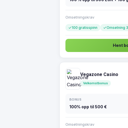
Omsetningskrav
100 gratisspinn
Omsetning 
Hent b
Vegazone Casino
Velkomstbonus
BONUS
100% opp til 500 €
Omsetningskrav