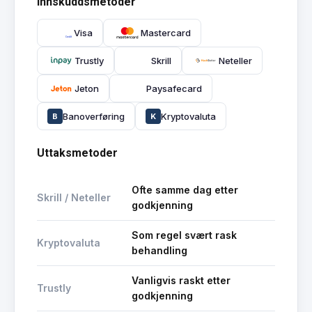
Innskuddsmetoder
Visa
Mastercard
Trustly
Skrill
Neteller
Jeton
Paysafecard
Banoverføring
Kryptovaluta
B
K
Uttaksmetoder
Ofte samme dag etter
Skrill / Neteller
godkjenning
Som regel svært rask
Kryptovaluta
behandling
Vanligvis raskt etter
Trustly
godkjenning