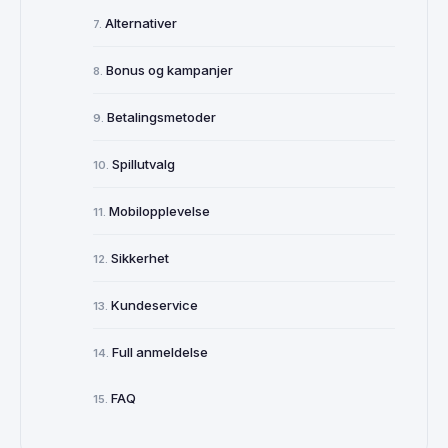
Alternativer
7.
Bonus og kampanjer
8.
Betalingsmetoder
9.
Spillutvalg
10.
Mobilopplevelse
11.
Sikkerhet
12.
Kundeservice
13.
Full anmeldelse
14.
FAQ
15.