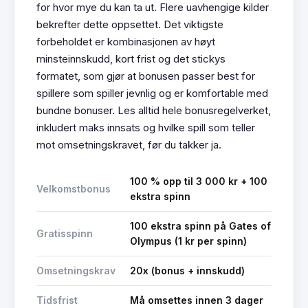
for hvor mye du kan ta ut. Flere uavhengige kilder
bekrefter dette oppsettet. Det viktigste
forbeholdet er kombinasjonen av høyt
minsteinnskudd, kort frist og det stickys
formatet, som gjør at bonusen passer best for
spillere som spiller jevnlig og er komfortable med
bundne bonuser. Les alltid hele bonusregelverket,
inkludert maks innsats og hvilke spill som teller
mot omsetningskravet, før du takker ja.
100 % opp til 3 000 kr + 100
Velkomstbonus
ekstra spinn
100 ekstra spinn på Gates of
Gratisspinn
Olympus (1 kr per spinn)
Omsetningskrav
20x (bonus + innskudd)
Tidsfrist
Må omsettes innen 3 dager