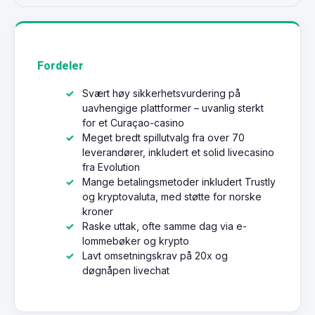
Fordeler
Svært høy sikkerhetsvurdering på
uavhengige plattformer – uvanlig sterkt
for et Curaçao-casino
Meget bredt spillutvalg fra over 70
leverandører, inkludert et solid livecasino
fra Evolution
Mange betalingsmetoder inkludert Trustly
og kryptovaluta, med støtte for norske
kroner
Raske uttak, ofte samme dag via e-
lommebøker og krypto
Lavt omsetningskrav på 20x og
døgnåpen livechat