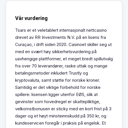
Vår vurdering
Tsars er et veletablert internasjonalt nettcasino
drevet av RR Investments N.V. på en lisens fra
Curaçao, i drift siden 2020. Casinoet skiller seg ut
med en svært høy sikkerhetsvurdering på
uavhengige plattformer, et meget bredt spillutvalg
fra over 70 leverandører, raske uttak og mange
betalingsmetoder inkludert Trustly og
kryptovaluta, samt støtte for norske kroner.
Samtidig er det viktige forbehold for norske
spillere: lisensen ligger utenfor EØS, slik at
gevinster som hovedregel er skattepliktige,
velkomstbonusen er sticky med en kort frist på 3
dager og et høyt minsteinnskudd på 350 kr, og
kundeservicen foregår i praksis på engelsk. Et