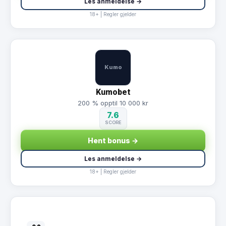
Les anmeldelse →
18+ | Regler gjelder
Kumo
Kumobet
200 % opptil 10 000 kr
7.6
SCORE
Hent bonus →
Les anmeldelse →
18+ | Regler gjelder