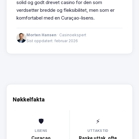
solid og godt drevet casino for den som
verdsetter bredde og fleksibilitet, men som er
komfortabel med en Curaçao-lisens.
Morten Hansen
· Casinoekspert
Sist oppdatert: februar 2026
Nøkkelfakta
🛡️
⚡
LISENS
UTTAKSTID
Curaçao
Raske uttak, ofte