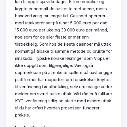
kan ta opptil sju virkedager. E-lommebøker og
krypto er normalt de raskeste metodene, mens
banoverføring tar lengre tid. Casinoet opererer
med uttaksgrenser på rundt 5 000 euro per dag,
15 000 euro per uke og 30 000 euro per måned,
noe som for de aller fleste er mer enn
tilstrekkelig. Som hos de fleste casinoer må uttak
normalt gå tilbake til samme metode du brukte for
innskudd. Typiske norske løsninger som Vipps er
ikke oppgitt som tilgjengelige. Vær også
oppmerksom på at enkelte spillere på uavhengige
plattformer har rapportert om forsinkelser knyttet
til verifisering før utbetaling, selv om mange andre
melder om svært raske uttak. Vårt råd er å fullføre
KYC-verifisering tidlig og starte med mindre uttak
til du har erfart hvordan prosessen fungerer i
praksis.