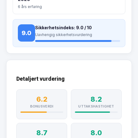
6 års erfaring
Sikkerhetsindeks: 9.0 / 10
9.0
Uavhengig sikkerhetsvurdering
Detaljert vurdering
6.2
8.2
BONUSVERDI
UTTAKSHASTIGHET
8.7
8.0