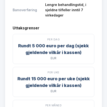
Lengre behandlingstid, i
Banoverføring
sjeldne tilfeller inntil 7
virkedager
Uttaksgrenser
PER DAG
Rundt 5 000 euro per dag (sjekk
gjeldende vilkår i kassen)
EUR
PER UKE
Rundt 15 000 euro per uke (sjekk
gjeldende vilkår i kassen)
EUR
PER MÅNED