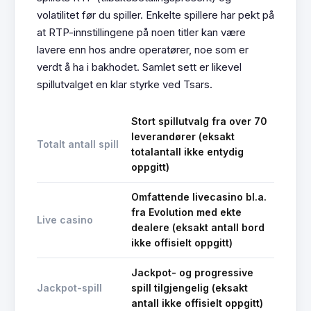
volatilitet før du spiller. Enkelte spillere har pekt på
at RTP-innstillingene på noen titler kan være
lavere enn hos andre operatører, noe som er
verdt å ha i bakhodet. Samlet sett er likevel
spillutvalget en klar styrke ved Tsars.
Stort spillutvalg fra over 70
leverandører (eksakt
Totalt antall spill
totalantall ikke entydig
oppgitt)
Omfattende livecasino bl.a.
fra Evolution med ekte
Live casino
dealere (eksakt antall bord
ikke offisielt oppgitt)
Jackpot- og progressive
Jackpot-spill
spill tilgjengelig (eksakt
antall ikke offisielt oppgitt)