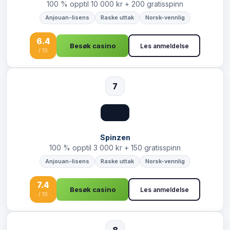
100 % opptil 10 000 kr + 200 gratisspinn
Anjouan-lisens
Raske uttak
Norsk-vennlig
6.4
Besøk casino
Les anmeldelse
/ 10
7
Spinzen
100 % opptil 3 000 kr + 150 gratisspinn
Anjouan-lisens
Raske uttak
Norsk-vennlig
7.4
Besøk casino
Les anmeldelse
/ 10
8