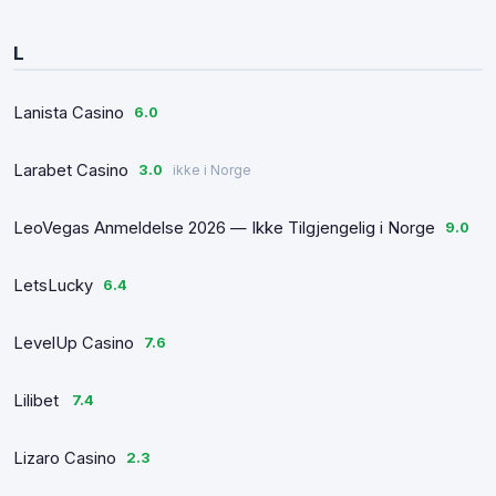
L
Lanista Casino
6.0
Larabet Casino
3.0
ikke i Norge
LeoVegas Anmeldelse 2026 — Ikke Tilgjengelig i Norge
9.0
LetsLucky
6.4
LevelUp Casino
7.6
Lilibet
7.4
Lizaro Casino
2.3