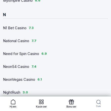
MyEmpire Casino
6.6
N
N1 Bet Casino
7.3
National Casino
7.7
Need for Spin Casino
6.9
Neon54 Casino
7.4
NeonVegas Casino
6.1
NightRush
3.0
Ninecasino
6.0
Søk
Hjem
Hjem
Casinoer
Kasinoer
Bonuser
Bonuser
Søk