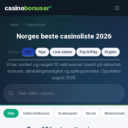
casino
bonuser
Hjem
›
Casinoliste
Norges beste casinoliste 2026
Filtrer:
Alle
Nye
Live casino
Pay N Play
Krypto
Vi
Vi har vurdert og rangert 10 nettcasinoer basert på sikkerhet,
bonuser, utbetalingshastighet og spillopplevelse. Oppdatert
august 2026.
Alle
Velkomstbonus
Gratisspinn
Norsk
Mobilvennlig