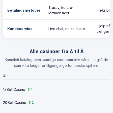
Trustly, kort, e-
Betalingsmetoder
Fleksibilit
lommebøker
Hjelp når
Kundeservice
Live chat, norsk støtte
trenger d
Alle casinoer fra A til Å
Komplett katalog over samtlige casinoomtaler våre — også de
som ikke lenger er tilgjengelige for norske spillere.
#
1xBet Casino
5.4
20Bet Casino
5.2