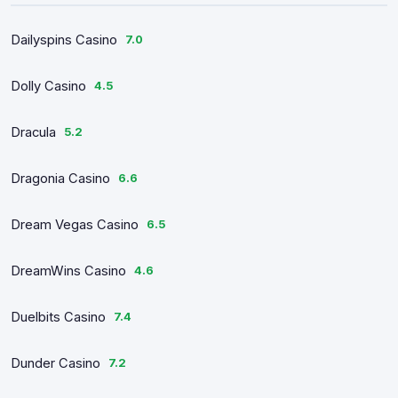
Dailyspins Casino
7.0
Dolly Casino
4.5
Dracula
5.2
Dragonia Casino
6.6
Dream Vegas Casino
6.5
DreamWins Casino
4.6
Duelbits Casino
7.4
Dunder Casino
7.2