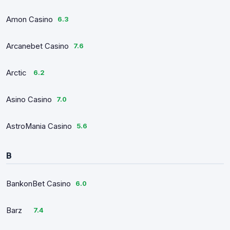
Amon Casino
6.3
Arcanebet Casino
7.6
Arctic
6.2
Asino Casino
7.0
AstroMania Casino
5.6
B
BankonBet Casino
6.0
Barz
7.4