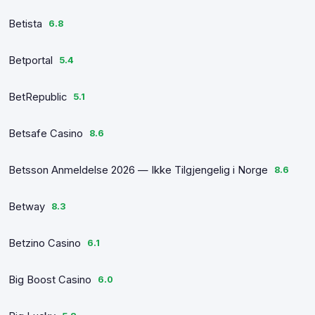
Betista
6.8
Betportal
5.4
BetRepublic
5.1
Betsafe Casino
8.6
Betsson Anmeldelse 2026 — Ikke Tilgjengelig i Norge
8.6
Betway
8.3
Betzino Casino
6.1
Big Boost Casino
6.0