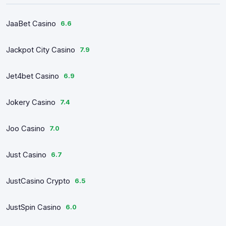
JaaBet Casino
6.6
Jackpot City Casino
7.9
Jet4bet Casino
6.9
Jokery Casino
7.4
Joo Casino
7.0
Just Casino
6.7
JustCasino Crypto
6.5
JustSpin Casino
6.0