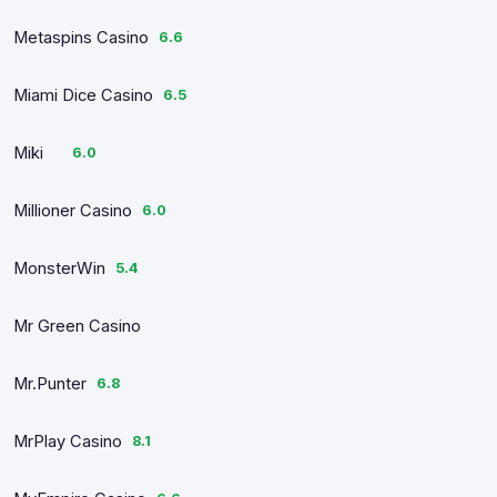
Metaspins Casino
6.6
Miami Dice Casino
6.5
Miki
6.0
Millioner Casino
6.0
MonsterWin
5.4
Mr Green Casino
Mr.Punter
6.8
MrPlay Casino
8.1