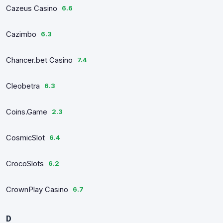
Cazeus Casino
6.6
Cazimbo
6.3
Chancer.bet Casino
7.4
Cleobetra
6.3
Coins.Game
2.3
CosmicSlot
6.4
CrocoSlots
6.2
CrownPlay Casino
6.7
D