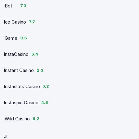
iBet
7.3
Ice Casino
7.7
iGame
3.5
InstaCasino
6.4
Instant Casino
2.3
Instaslots Casino
7.3
Instaspin Casino
4.6
iWild Casino
6.2
J