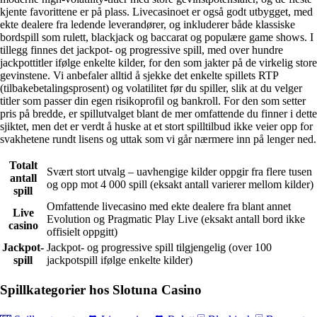
kjente favorittene er på plass. Livecasinoet er også godt utbygget, med
ekte dealere fra ledende leverandører, og inkluderer både klassiske
bordspill som rulett, blackjack og baccarat og populære game shows. I
tillegg finnes det jackpot- og progressive spill, med over hundre
jackpottitler ifølge enkelte kilder, for den som jakter på de virkelig store
gevinstene. Vi anbefaler alltid å sjekke det enkelte spillets RTP
(tilbakebetalingsprosent) og volatilitet før du spiller, slik at du velger
titler som passer din egen risikoprofil og bankroll. For den som setter
pris på bredde, er spillutvalget blant de mer omfattende du finner i dette
sjiktet, men det er verdt å huske at et stort spilltilbud ikke veier opp for
svakhetene rundt lisens og uttak som vi går nærmere inn på lenger ned.
Totalt
Svært stort utvalg – uavhengige kilder oppgir fra flere tusen
antall
og opp mot 4 000 spill (eksakt antall varierer mellom kilder)
spill
Omfattende livecasino med ekte dealere fra blant annet
Live
Evolution og Pragmatic Play Live (eksakt antall bord ikke
casino
offisielt oppgitt)
Jackpot-
Jackpot- og progressive spill tilgjengelig (over 100
spill
jackpotspill ifølge enkelte kilder)
Spillkategorier hos Slotuna Casino