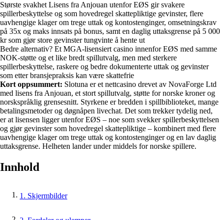
Største svakhet
Lisens fra Anjouan utenfor EØS gir svakere
spillerbeskyttelse og som hovedregel skattepliktige gevinster, flere
uavhengige klager om trege uttak og kontostenginger, omsetningskrav
på 35x og maks innsats på bonus, samt en daglig uttaksgrense på 5 000
kr som gjør store gevinster tungvinte å hente ut
Bedre alternativ?
Et MGA-lisensiert casino innenfor EØS med samme
NOK-støtte og et like bredt spillutvalg, men med sterkere
spillerbeskyttelse, raskere og bedre dokumenterte uttak og gevinster
som etter bransjepraksis kan være skattefrie
Kort oppsummert:
Slotuna er et nettcasino drevet av NovaForge Ltd
med lisens fra Anjouan, et stort spillutvalg, støtte for norske kroner og
norskspråklig grensesnitt. Styrkene er bredden i spillbiblioteket, mange
betalingsmetoder og døgnåpen livechat. Det som trekker tydelig ned,
er at lisensen ligger utenfor EØS – noe som svekker spillerbeskyttelsen
og gjør gevinster som hovedregel skattepliktige – kombinert med flere
uavhengige klager om trege uttak og kontostenginger og en lav daglig
uttaksgrense. Helheten lander under middels for norske spillere.
Innhold
1.
Skjermbilder