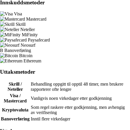
Innskuddsmetoder
Visa
Mastercard
Skrill
Neteller
MiFinity
Paysafecard
Neosurf
B
Banoverføring
Bitcoin
Ethereum
Uttaksmetoder
Skrill /
Behandling oppgitt til opptil 48 timer, men brukere
Neteller
rapporterer ofte lengre
Visa /
Vanligvis noen virkedager etter godkjenning
Mastercard
Som regel raskere etter godkjenning, men avhengig
Kryptovaluta
av verifisering
Banoverføring
Inntil flere virkedager