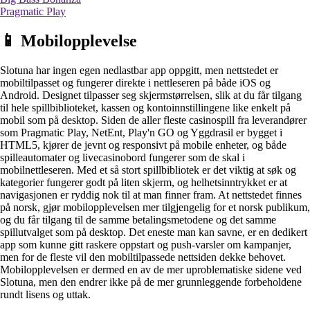
Pragmatic Play
📱
Mobilopplevelse
Slotuna har ingen egen nedlastbar app oppgitt, men nettstedet er
mobiltilpasset og fungerer direkte i nettleseren på både iOS og
Android. Designet tilpasser seg skjermstørrelsen, slik at du får tilgang
til hele spillbiblioteket, kassen og kontoinnstillingene like enkelt på
mobil som på desktop. Siden de aller fleste casinospill fra leverandører
som Pragmatic Play, NetEnt, Play'n GO og Yggdrasil er bygget i
HTML5, kjører de jevnt og responsivt på mobile enheter, og både
spilleautomater og livecasinobord fungerer som de skal i
mobilnettleseren. Med et så stort spillbibliotek er det viktig at søk og
kategorier fungerer godt på liten skjerm, og helhetsinntrykket er at
navigasjonen er ryddig nok til at man finner fram. At nettstedet finnes
på norsk, gjør mobilopplevelsen mer tilgjengelig for et norsk publikum,
og du får tilgang til de samme betalingsmetodene og det samme
spillutvalget som på desktop. Det eneste man kan savne, er en dedikert
app som kunne gitt raskere oppstart og push-varsler om kampanjer,
men for de fleste vil den mobiltilpassede nettsiden dekke behovet.
Mobilopplevelsen er dermed en av de mer uproblematiske sidene ved
Slotuna, men den endrer ikke på de mer grunnleggende forbeholdene
rundt lisens og uttak.