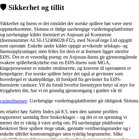
🛡️
Sikkerhet og tillit
Sikkerhet og lisens er det området der norske spillere bør være mest
oppmerksomme. Slotuna er ifølge uavhengige vurderingsplattformer
og uavhengige kilder lisensiert av Anjouan på Komorene
(lisensnummer ALSI-152406028-FI2), med NovaForge Ltd oppgitt
som operatør. Enkelte andre kilder oppgir avvikende selskaps- og
lisensopplysninger, men felles for dem er at lisensen ligger utenfor
EØS. Det er et vesentlig poeng: en Anjouan-lisens gir gjennomgående
svakere spillerbeskyttelse enn en EØS-lisens som MGA,
klageprosessene er mindre strukturerte, og kravene til operatøren er
lempeligere. For norske spillere betyr det også at gevinster som
hovedregel er skattepliktige, til forskjell fra gevinster fra EØS-
lisensierte casinoer. Vil du forstå hvorfor lisenstypen betyr så mye for
tryggheten din, har vi en grundig gjennomgang i guiden vår til
. Uavhengige vurderingsplattformer gir riktignok Slotuna
casinolisenser
en relativt høy Safety Index på 8.5, men den samme profilen
rapporterer samtidig flere brukerklager – og det er en spenning vi
mener det er viktig å være ærlig om. På uavhengige plattformer
beskriver flere spillere trege uttak, gjentatte verifiseringsrunder og i
enkelte tilfeller kontostenginger uten tydelig begrunnelse. Slike