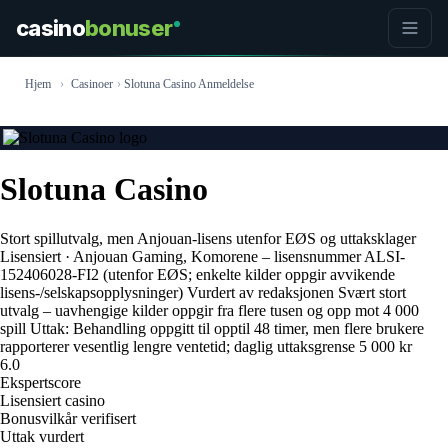
casino
bonuser
Hjem
›
Casinoer
›
Slotuna Casino Anmeldelse
Slotuna Casino
Stort spillutvalg, men Anjouan-lisens utenfor EØS og uttaksklager
Lisensiert · Anjouan Gaming, Komorene – lisensnummer ALSI-
152406028-FI2 (utenfor EØS; enkelte kilder oppgir avvikende
lisens-/selskapsopplysninger)
Vurdert av redaksjonen
Svært stort
utvalg – uavhengige kilder oppgir fra flere tusen og opp mot 4 000
spill
Uttak: Behandling oppgitt til opptil 48 timer, men flere brukere
rapporterer vesentlig lengre ventetid; daglig uttaksgrense 5 000 kr
6.0
Ekspertscore
Lisensiert casino
Bonusvilkår verifisert
Uttak vurdert