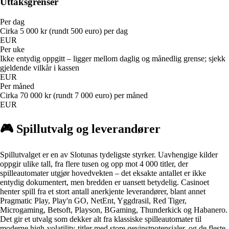
Uttaksgrenser
Per dag
Cirka 5 000 kr (rundt 500 euro) per dag
EUR
Per uke
Ikke entydig oppgitt – ligger mellom daglig og månedlig grense; sjekk
gjeldende vilkår i kassen
EUR
Per måned
Cirka 70 000 kr (rundt 7 000 euro) per måned
EUR
🎮
Spillutvalg og leverandører
Spillutvalget er en av Slotunas tydeligste styrker. Uavhengige kilder
oppgir ulike tall, fra flere tusen og opp mot 4 000 titler, der
spilleautomater utgjør hovedvekten – det eksakte antallet er ikke
entydig dokumentert, men bredden er uansett betydelig. Casinoet
henter spill fra et stort antall anerkjente leverandører, blant annet
Pragmatic Play, Play'n GO, NetEnt, Yggdrasil, Red Tiger,
Microgaming, Betsoft, Playson, BGaming, Thunderkick og Habanero.
Det gir et utvalg som dekker alt fra klassiske spilleautomater til
moderne high-volatility-titler med store gevinstpotensialer, og de fleste