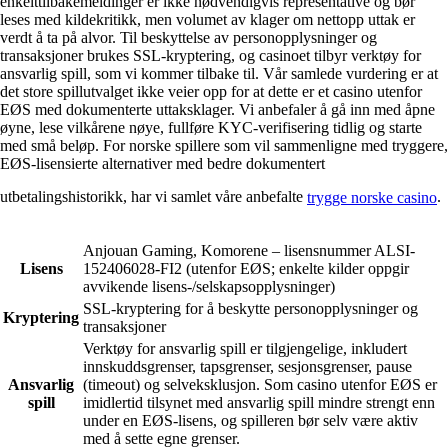
enkelttilbakemeldinger er ikke nødvendigvis representative og bør
leses med kildekritikk, men volumet av klager om nettopp uttak er
verdt å ta på alvor. Til beskyttelse av personopplysninger og
transaksjoner brukes SSL-kryptering, og casinoet tilbyr verktøy for
ansvarlig spill, som vi kommer tilbake til. Vår samlede vurdering er at
det store spillutvalget ikke veier opp for at dette er et casino utenfor
EØS med dokumenterte uttaksklager. Vi anbefaler å gå inn med åpne
øyne, lese vilkårene nøye, fullføre KYC-verifisering tidlig og starte
med små beløp. For norske spillere som vil sammenligne med tryggere,
EØS-lisensierte alternativer med bedre dokumentert
utbetalingshistorikk, har vi samlet våre anbefalte
.
trygge norske casino
Anjouan Gaming, Komorene – lisensnummer ALSI-
Lisens
152406028-FI2 (utenfor EØS; enkelte kilder oppgir
avvikende lisens-/selskapsopplysninger)
SSL-kryptering for å beskytte personopplysninger og
Kryptering
transaksjoner
Verktøy for ansvarlig spill er tilgjengelige, inkludert
innskuddsgrenser, tapsgrenser, sesjonsgrenser, pause
Ansvarlig
(timeout) og selveksklusjon. Som casino utenfor EØS er
spill
imidlertid tilsynet med ansvarlig spill mindre strengt enn
under en EØS-lisens, og spilleren bør selv være aktiv
med å sette egne grenser.