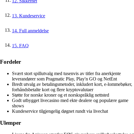
12.
Sikkerhet
13.
Kundeservice
14.
Full anmeldelse
15.
FAQ
Fordeler
Svært stort spillutvalg med tusenvis av titler fra anerkjente
leverandører som Pragmatic Play, Play'n GO og NetEnt
Bredt utvalg av betalingsmetoder, inkludert kort, e-lommebøker,
forhåndsbetalte kort og flere kryptovalutaer
Støtte for norske kroner og et norskspråklig nettsted
Godt utbygget livecasino med ekte dealere og populære game
shows
Kundeservice tilgjengelig døgnet rundt via livechat
Ulemper