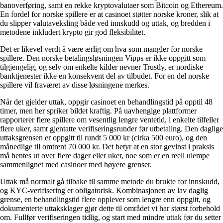
banoverføring, samt en rekke kryptovalutaer som Bitcoin og Ethereum.
En fordel for norske spillere er at casinoet støtter norske kroner, slik at
du slipper valutaveksling både ved innskudd og uttak, og bredden i
metodene inkludert krypto gir god fleksibilitet.
Det er likevel verdt å være ærlig om hva som mangler for norske
spillere. Den norske betalingsløsningen Vipps er ikke oppgitt som
tilgjengelig, og selv om enkelte kilder nevner Trustly, er nordiske
banktjenester ikke en konsekvent del av tilbudet. For en del norske
spillere vil fraværet av disse løsningene merkes.
Når det gjelder uttak, oppgir casinoet en behandlingstid på opptil 48
timer, men her spriker bildet kraftig. På uavhengige plattformer
rapporterer flere spillere om vesentlig lengre ventetid, i enkelte tilfeller
flere uker, samt gjentatte verifiseringsrunder før utbetaling. Den daglige
uttaksgrensen er oppgitt til rundt 5 000 kr (cirka 500 euro), og den
månedlige til omtrent 70 000 kr. Det betyr at en stor gevinst i praksis
må hentes ut over flere dager eller uker, noe som er en reell ulempe
sammenlignet med casinoer med høyere grenser.
Uttak må normalt gå tilbake til samme metode du brukte for innskudd,
og KYC-verifisering er obligatorisk. Kombinasjonen av lav daglig
grense, en behandlingstid flere opplever som lengre enn oppgitt, og
dokumenterte uttaksklager gjør dette til området vi har størst forbehold
om. Fullfør verifiseringen tidlig, og start med mindre uttak før du setter