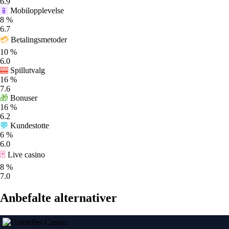
6.9
📱
Mobilopplevelse
8 %
6.7
💳
Betalingsmetoder
10 %
6.0
🎰
Spillutvalg
16 %
7.6
🎁
Bonuser
16 %
6.2
💬
Kundestotte
6 %
6.0
🃏
Live casino
8 %
7.0
Anbefalte alternativer