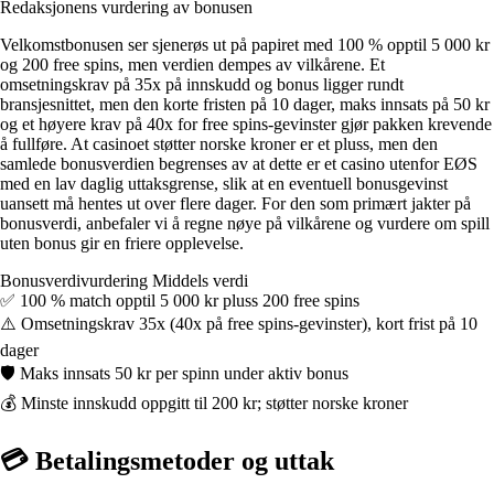
Redaksjonens vurdering av bonusen
Velkomstbonusen ser sjenerøs ut på papiret med 100 % opptil 5 000 kr
og 200 free spins, men verdien dempes av vilkårene. Et
omsetningskrav på 35x på innskudd og bonus ligger rundt
bransjesnittet, men den korte fristen på 10 dager, maks innsats på 50 kr
og et høyere krav på 40x for free spins-gevinster gjør pakken krevende
å fullføre. At casinoet støtter norske kroner er et pluss, men den
samlede bonusverdien begrenses av at dette er et casino utenfor EØS
med en lav daglig uttaksgrense, slik at en eventuell bonusgevinst
uansett må hentes ut over flere dager. For den som primært jakter på
bonusverdi, anbefaler vi å regne nøye på vilkårene og vurdere om spill
uten bonus gir en friere opplevelse.
Bonusverdivurdering
Middels verdi
✅
100 % match opptil 5 000 kr pluss 200 free spins
⚠️
Omsetningskrav 35x (40x på free spins-gevinster), kort frist på 10
dager
🛡️
Maks innsats 50 kr per spinn under aktiv bonus
💰
Minste innskudd oppgitt til 200 kr; støtter norske kroner
💳
Betalingsmetoder og uttak