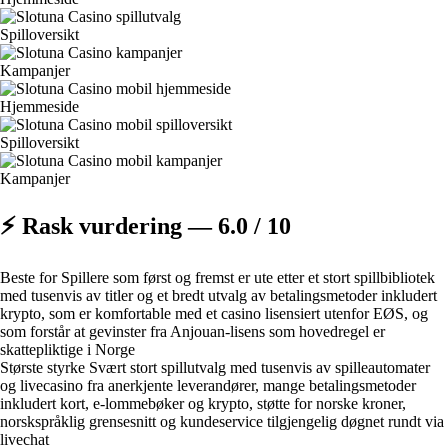
Spilloversikt
Kampanjer
Hjemmeside
Spilloversikt
Kampanjer
⚡ Rask vurdering —
6.0 / 10
Beste for
Spillere som først og fremst er ute etter et stort spillbibliotek
med tusenvis av titler og et bredt utvalg av betalingsmetoder inkludert
krypto, som er komfortable med et casino lisensiert utenfor EØS, og
som forstår at gevinster fra Anjouan-lisens som hovedregel er
skattepliktige i Norge
Største styrke
Svært stort spillutvalg med tusenvis av spilleautomater
og livecasino fra anerkjente leverandører, mange betalingsmetoder
inkludert kort, e-lommebøker og krypto, støtte for norske kroner,
norskspråklig grensesnitt og kundeservice tilgjengelig døgnet rundt via
livechat