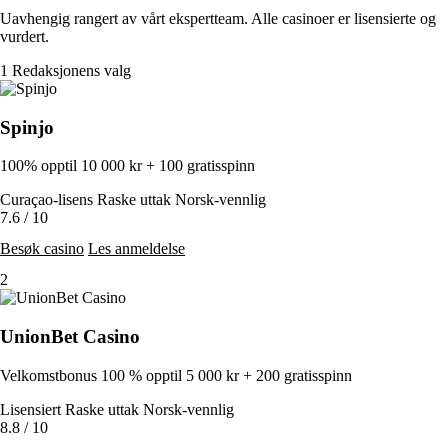
Uavhengig rangert av vårt ekspertteam. Alle casinoer er lisensierte og
vurdert.
1
Redaksjonens valg
Spinjo
100% opptil 10 000 kr + 100 gratisspinn
Curaçao-lisens
Raske uttak
Norsk-vennlig
7.6
/ 10
Besøk casino
Les anmeldelse
2
UnionBet Casino
Velkomstbonus 100 % opptil 5 000 kr + 200 gratisspinn
Lisensiert
Raske uttak
Norsk-vennlig
8.8
/ 10