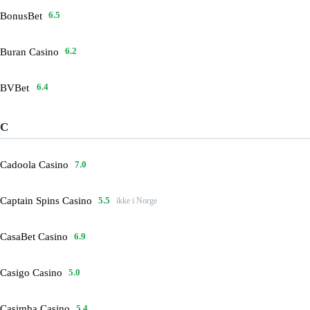
BonusBet
6.5
Buran Casino
6.2
BVBet
6.4
C
Cadoola Casino
7.0
Captain Spins Casino
5.5
ikke i Norge
CasaBet Casino
6.9
Casigo Casino
5.0
Casimba Casino
5.4