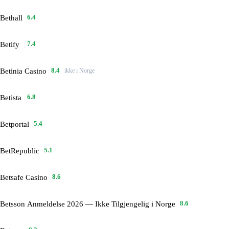
Bethall
6.4
Betify
7.4
Betinia Casino
8.4
ikke i Norge
Betista
6.8
Betportal
5.4
BetRepublic
5.1
Betsafe Casino
8.6
Betsson Anmeldelse 2026 — Ikke Tilgjengelig i Norge
8.6