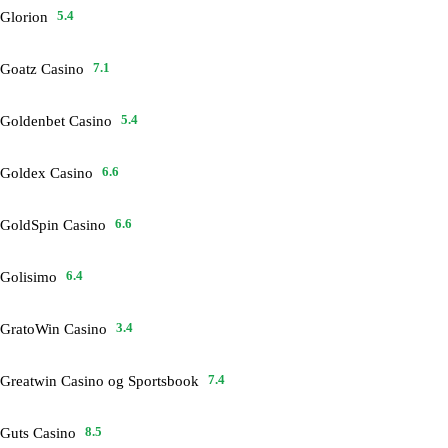
Glorion
5.4
Goatz Casino
7.1
Goldenbet Casino
5.4
Goldex Casino
6.6
GoldSpin Casino
6.6
Golisimo
6.4
GratoWin Casino
3.4
Greatwin Casino og Sportsbook
7.4
Guts Casino
8.5