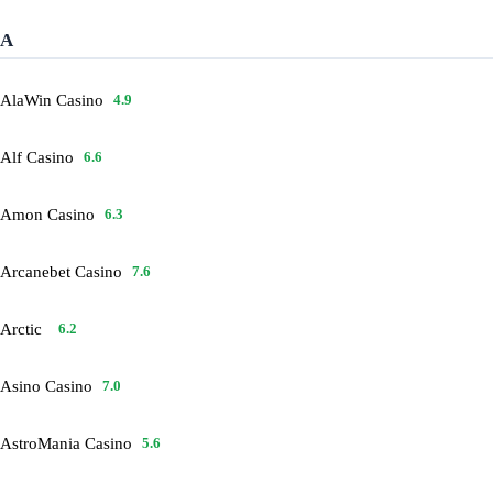
A
AlaWin Casino
4.9
Alf Casino
6.6
Amon Casino
6.3
Arcanebet Casino
7.6
Arctic
6.2
Asino Casino
7.0
AstroMania Casino
5.6