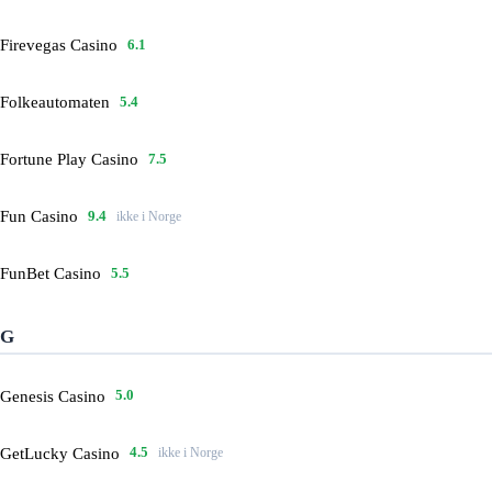
Firevegas Casino
6.1
Folkeautomaten
5.4
Fortune Play Casino
7.5
Fun Casino
9.4
ikke i Norge
FunBet Casino
5.5
G
Genesis Casino
5.0
GetLucky Casino
4.5
ikke i Norge