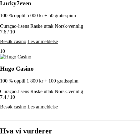
Lucky7even
100 % opptil 5 000 kr + 50 gratisspinn
Curaçao-lisens
Raske uttak
Norsk-vennlig
7.6
/ 10
Besøk casino
Les anmeldelse
10
Hugo Casino
100 % opptil 1 800 kr + 100 gratisspinn
Curaçao-lisens
Raske uttak
Norsk-vennlig
7.4
/ 10
Besøk casino
Les anmeldelse
Hva vi vurderer