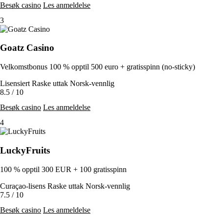
Besøk casino
Les anmeldelse
3
Goatz Casino
Velkomstbonus 100 % opptil 500 euro + gratisspinn (no-sticky)
Lisensiert
Raske uttak
Norsk-vennlig
8.5
/ 10
Besøk casino
Les anmeldelse
4
LuckyFruits
100 % opptil 300 EUR + 100 gratisspinn
Curaçao-lisens
Raske uttak
Norsk-vennlig
7.5
/ 10
Besøk casino
Les anmeldelse