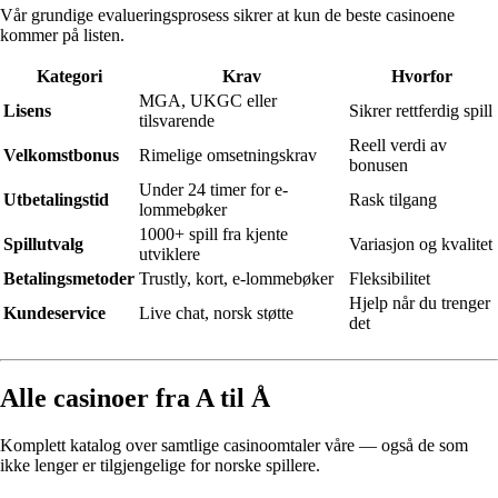
Vår grundige evalueringsprosess sikrer at kun de beste casinoene
kommer på listen.
Kategori
Krav
Hvorfor
MGA, UKGC eller
Lisens
Sikrer rettferdig spill
tilsvarende
Reell verdi av
Velkomstbonus
Rimelige omsetningskrav
bonusen
Under 24 timer for e-
Utbetalingstid
Rask tilgang
lommebøker
1000+ spill fra kjente
Spillutvalg
Variasjon og kvalitet
utviklere
Betalingsmetoder
Trustly, kort, e-lommebøker
Fleksibilitet
Hjelp når du trenger
Kundeservice
Live chat, norsk støtte
det
Alle casinoer fra A til Å
Komplett katalog over samtlige casinoomtaler våre — også de som
ikke lenger er tilgjengelige for norske spillere.