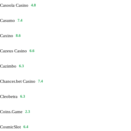
Casoola Casino
4.8
Casumo
7.4
Caxino
8.6
Cazeus Casino
6.6
Cazimbo
6.3
Chancer.bet Casino
7.4
Cleobetra
6.3
Coins.Game
2.3
CosmicSlot
6.4