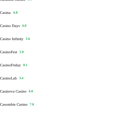
Casina
6.8
Casino Days
6.0
Casino Infinity
5.6
CasinoFest
5.0
CasinoFriday
8.1
CasinoLab
3.4
Casinova Casino
6.0
Casombie Casino
7.0