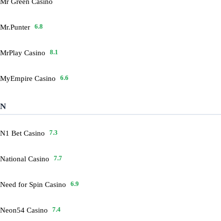
Mr Green Casino
Mr.Punter
6.8
MrPlay Casino
8.1
MyEmpire Casino
6.6
N
N1 Bet Casino
7.3
National Casino
7.7
Need for Spin Casino
6.9
Neon54 Casino
7.4