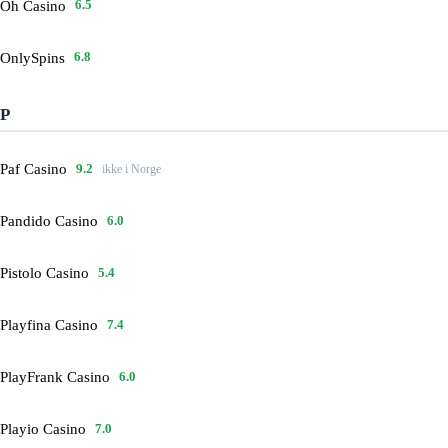
Oh Casino
6.5
OnlySpins
6.8
P
Paf Casino
9.2
ikke i Norge
Pandido Casino
6.0
Pistolo Casino
5.4
Playfina Casino
7.4
PlayFrank Casino
6.0
Playio Casino
7.0