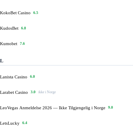
KokoBet Casino
6.5
KudosBet
6.8
Kumobet
7.6
L
Lanista Casino
6.0
Larabet Casino
3.0
ikke i Norge
LeoVegas Anmeldelse 2026 — Ikke Tilgjengelig i Norge
9.0
LetsLucky
6.4