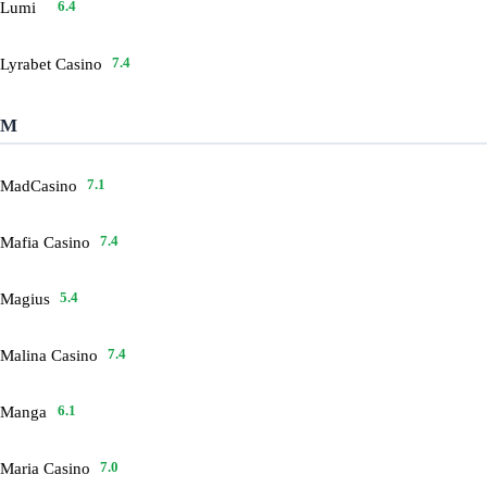
Lumi
6.4
Lyrabet Casino
7.4
M
MadCasino
7.1
Mafia Casino
7.4
Magius
5.4
Malina Casino
7.4
Manga
6.1
Maria Casino
7.0