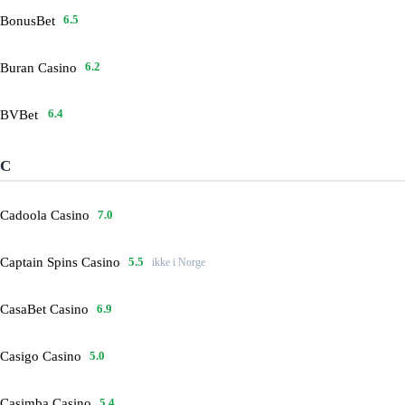
BonusBet
6.5
Buran Casino
6.2
BVBet
6.4
C
Cadoola Casino
7.0
Captain Spins Casino
5.5
ikke i Norge
CasaBet Casino
6.9
Casigo Casino
5.0
Casimba Casino
5.4