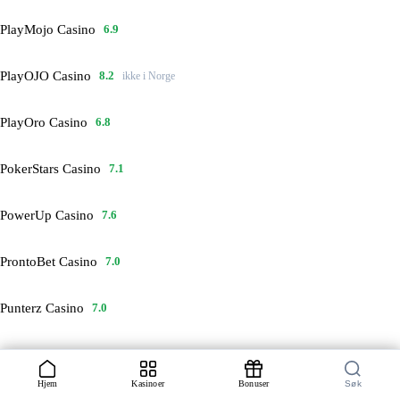
PlayMojo Casino
6.9
PlayOJO Casino
8.2
ikke i Norge
PlayOro Casino
6.8
PokerStars Casino
7.1
PowerUp Casino
7.6
ProntoBet Casino
7.0
Punterz Casino
7.0
PuntIt
6.2
Hjem
Kasinoer
Bonuser
Søk
Hjem
Casinoer
Bonuser
Søk