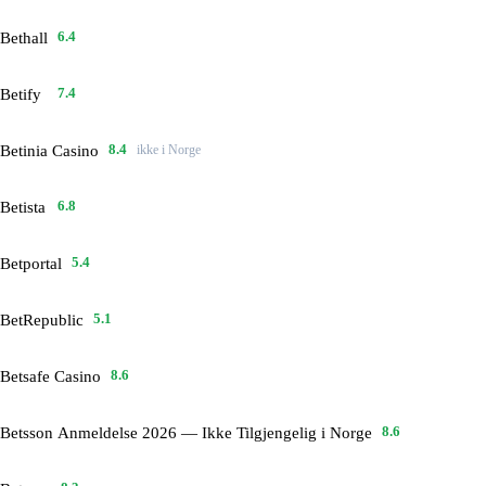
Bethall
6.4
Betify
7.4
Betinia Casino
8.4
ikke i Norge
Betista
6.8
Betportal
5.4
BetRepublic
5.1
Betsafe Casino
8.6
Betsson Anmeldelse 2026 — Ikke Tilgjengelig i Norge
8.6