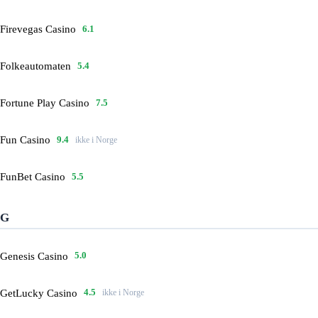
Firevegas Casino
6.1
Folkeautomaten
5.4
Fortune Play Casino
7.5
Fun Casino
9.4
ikke i Norge
FunBet Casino
5.5
G
Genesis Casino
5.0
GetLucky Casino
4.5
ikke i Norge