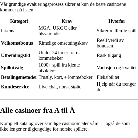
Vår grundige evalueringsprosess sikrer at kun de beste casinoene
kommer på listen.
Kategori
Krav
Hvorfor
MGA, UKGC eller
Lisens
Sikrer rettferdig spill
tilsvarende
Reell verdi av
Velkomstbonus
Rimelige omsetningskrav
bonusen
Under 24 timer for e-
Utbetalingstid
Rask tilgang
lommebøker
1000+ spill fra kjente
Spillutvalg
Variasjon og kvalitet
utviklere
Betalingsmetoder
Trustly, kort, e-lommebøker
Fleksibilitet
Hjelp når du trenger
Kundeservice
Live chat, norsk støtte
det
Alle casinoer fra A til Å
Komplett katalog over samtlige casinoomtaler våre — også de som
ikke lenger er tilgjengelige for norske spillere.