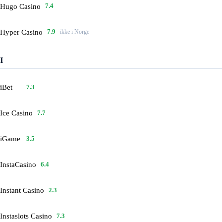
Hugo Casino
7.4
Hyper Casino
7.9
ikke i Norge
I
iBet
7.3
Ice Casino
7.7
iGame
3.5
InstaCasino
6.4
Instant Casino
2.3
Instaslots Casino
7.3