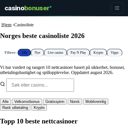
casino
bonuser
Hjem
›
Casinoliste
Norges beste casinoliste 2026
Filtrer:
Alle
Nye
Live casino
Pay N Play
Krypto
Vipps
Vi har vurdert og rangert 10 nettcasinoer basert på sikkerhet, bonuser,
utbetalingshastighet og spillopplevelse. Oppdatert august 2026.
Alle
Velkomstbonus
Gratisspinn
Norsk
Mobilvennlig
Rask utbetaling
Krypto
Topp 10 beste nettcasinoer