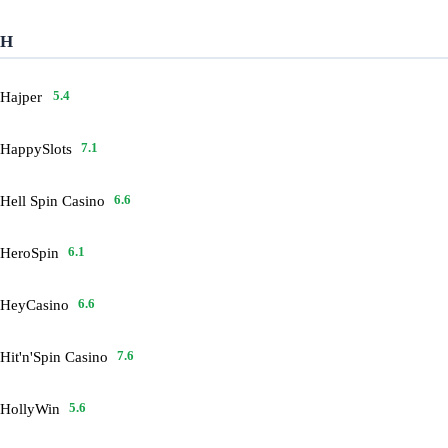
H
Hajper
5.4
HappySlots
7.1
Hell Spin Casino
6.6
HeroSpin
6.1
HeyCasino
6.6
Hit'n'Spin Casino
7.6
HollyWin
5.6