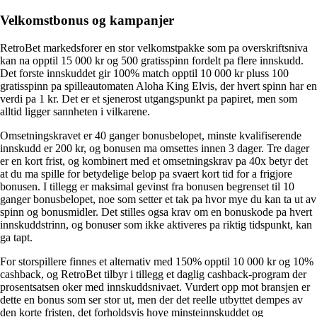
Velkomstbonus og kampanjer
RetroBet markedsforer en stor velkomstpakke som pa overskriftsniva
kan na opptil 15 000 kr og 500 gratisspinn fordelt pa flere innskudd.
Det forste innskuddet gir 100% match opptil 10 000 kr pluss 100
gratisspinn pa spilleautomaten Aloha King Elvis, der hvert spinn har en
verdi pa 1 kr. Det er et sjenerost utgangspunkt pa papiret, men som
alltid ligger sannheten i vilkarene.
Omsetningskravet er 40 ganger bonusbelopet, minste kvalifiserende
innskudd er 200 kr, og bonusen ma omsettes innen 3 dager. Tre dager
er en kort frist, og kombinert med et omsetningskrav pa 40x betyr det
at du ma spille for betydelige belop pa svaert kort tid for a frigjore
bonusen. I tillegg er maksimal gevinst fra bonusen begrenset til 10
ganger bonusbelopet, noe som setter et tak pa hvor mye du kan ta ut av
spinn og bonusmidler. Det stilles ogsa krav om en bonuskode pa hvert
innskuddstrinn, og bonuser som ikke aktiveres pa riktig tidspunkt, kan
ga tapt.
For storspillere finnes et alternativ med 150% opptil 10 000 kr og 10%
cashback, og RetroBet tilbyr i tillegg et daglig cashback-program der
prosentsatsen oker med innskuddsnivaet. Vurdert opp mot bransjen er
dette en bonus som ser stor ut, men der det reelle utbyttet dempes av
den korte fristen, det forholdsvis hoye minsteinnskuddet og