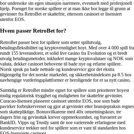
bor undersoke sin egen situasjon naermere, eventuelt med profesjonell
hjelp. Poenget for norske spillere er at man ikke bor legge til grunn at
gevinster fra RetroBet er skattefrie, ettersom casinoet er lisensiert
utenfor EOS.
Hvem passer RetroBet for?
RetroBet passer best for spillere som setter spillutvalg,
betalingsfleksibilitet og kryptovennlighet hoyt. Med over 4 000 spill fra
rundt 155 leverandorer, et solid live casino fra Evolution og et bredt
utvalg betalingsmetoder, inkludert mange kryptovalutaer og NOK som
valuta, dekker casinoet behovene til bade nye og erfarne spillere.
Norsk sprak pa bade nettside og kundeservice gjor det ekstra
tilgjengelig for det norske markedet, og sikkerhetsindeksen pa 8.5 hos
uavhengige vurderingsplattformer er beroligende for et sa nytt casino.
Samtidig er RetroBet mindre egnet for spillere som prioriterer hoyest
mulig regulatorisk trygghet og muligheten for skattefrie gevinster.
Curacao-lisensen plasserer casinoet utenfor EOS, noe som bade
pavirker forbrukervernet og gjor at gevinster etter bransjepraksis regnes
som skattepliktige. Bonusvilkarene med 40x omsetningskrav, tre
dagers frist og gevinsttak krever oppmerksomhet, og fravaeret av
BankID, Vipps og Trustly samt de noe varierende erfaringene med
kundeservice trekker ned for spillere som er vant til standarden hos
EOS-lisensierte casinoer.