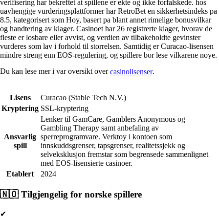
verifisering har bekreftet at spillene er ekte og ikke forfalskede. hos
uavhengige vurderingsplattformer har RetroBet en sikkerhetsindeks pa
8.5, kategorisert som Hoy, basert pa blant annet rimelige bonusvilkar
og handtering av klager. Casinoet har 26 registrerte klager, hvorav de
fleste er losbare eller avvist, og verdien av tilbakeholdte gevinster
vurderes som lav i forhold til storrelsen. Samtidig er Curacao-lisensen
mindre streng enn EOS-regulering, og spillere bor lese vilkarene noye.
Du kan lese mer i var oversikt over
.
casinolisenser
Lisens
Curacao (Stable Tech N.V.)
Kryptering
SSL-kryptering
Lenker til GamCare, Gamblers Anonymous og
Gambling Therapy samt anbefaling av
Ansvarlig
sperreprogramvare. Verktoy i kontoen som
spill
innskuddsgrenser, tapsgrenser, realitetssjekk og
selveksklusjon fremstar som begrensede sammenlignet
med EOS-lisensierte casinoer.
Etablert
2024
🇳🇴 Tilgjengelig for norske spillere
✔