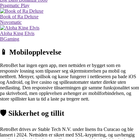
Pragmatic Play
Book of Ra Deluxe
Novomatic
Aloha King Elvis
BGaming
📱
Mobilopplevelse
RetroBet har ingen egen app, men nettsiden er bygget som en
responsiv losning som tilpasser seg skjermstorrelsen pa mobil og
nettbrett. Menyer, spillsok og kasse fungerer i nettleseren pa bade iOS
og Android, og live casino og spilleautomater starter direkte uten
nedlasting. Den responsive tilnaermingen gir samme funksjonalitet som
pa skrivebord, men opplevelsen avhenger av mobilforbindelsen, og
store spillister kan ta tid a laste pa tregere nett.
🛡️
Sikkerhet og tillit
RetroBet drives av Stable Tech N.V. under lisens fra Curacao og ble
lansert i 2024. Nettsiden er sikret med SSL-kryptering, og uavhengig