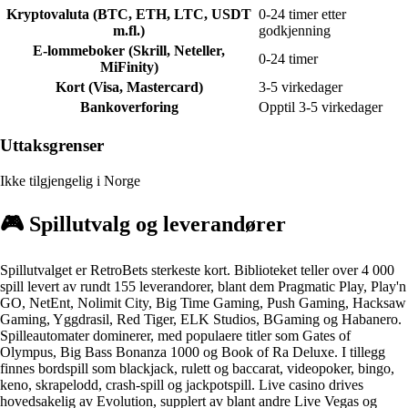
Kryptovaluta (BTC, ETH, LTC, USDT
0-24 timer etter
m.fl.)
godkjenning
E-lommeboker (Skrill, Neteller,
0-24 timer
MiFinity)
Kort (Visa, Mastercard)
3-5 virkedager
Bankoverforing
Opptil 3-5 virkedager
Uttaksgrenser
Ikke tilgjengelig i Norge
🎮
Spillutvalg og leverandører
Spillutvalget er RetroBets sterkeste kort. Biblioteket teller over 4 000
spill levert av rundt 155 leverandorer, blant dem Pragmatic Play, Play'n
GO, NetEnt, Nolimit City, Big Time Gaming, Push Gaming, Hacksaw
Gaming, Yggdrasil, Red Tiger, ELK Studios, BGaming og Habanero.
Spilleautomater dominerer, med populaere titler som Gates of
Olympus, Big Bass Bonanza 1000 og Book of Ra Deluxe. I tillegg
finnes bordspill som blackjack, rulett og baccarat, videopoker, bingo,
keno, skrapelodd, crash-spill og jackpotspill. Live casino drives
hovedsakelig av Evolution, supplert av blant andre Live Vegas og