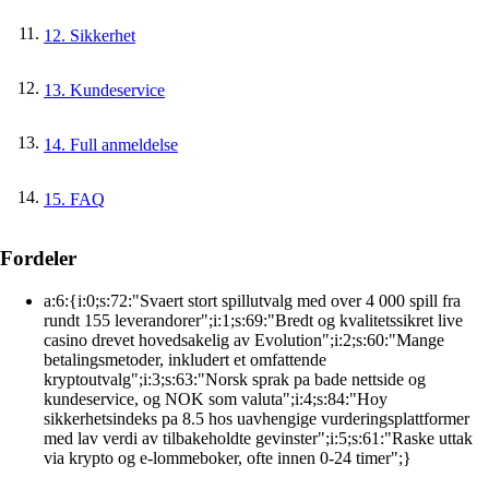
12.
Sikkerhet
13.
Kundeservice
14.
Full anmeldelse
15.
FAQ
Fordeler
a:6:{i:0;s:72:"Svaert stort spillutvalg med over 4 000 spill fra
rundt 155 leverandorer";i:1;s:69:"Bredt og kvalitetssikret live
casino drevet hovedsakelig av Evolution";i:2;s:60:"Mange
betalingsmetoder, inkludert et omfattende
kryptoutvalg";i:3;s:63:"Norsk sprak pa bade nettside og
kundeservice, og NOK som valuta";i:4;s:84:"Hoy
sikkerhetsindeks pa 8.5 hos uavhengige vurderingsplattformer
med lav verdi av tilbakeholdte gevinster";i:5;s:61:"Raske uttak
via krypto og e-lommeboker, ofte innen 0-24 timer";}