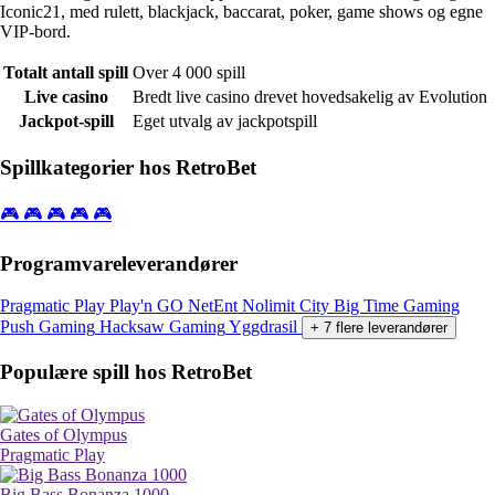
Iconic21, med rulett, blackjack, baccarat, poker, game shows og egne
VIP-bord.
Totalt antall spill
Over 4 000 spill
Live casino
Bredt live casino drevet hovedsakelig av Evolution
Jackpot-spill
Eget utvalg av jackpotspill
Spillkategorier hos RetroBet
🎮
🎮
🎮
🎮
🎮
Programvareleverandører
Pragmatic Play
Play'n GO
NetEnt
Nolimit City
Big Time Gaming
Push Gaming
Hacksaw Gaming
Yggdrasil
+ 7 flere leverandører
Populære spill hos RetroBet
Gates of Olympus
Pragmatic Play
Big Bass Bonanza 1000