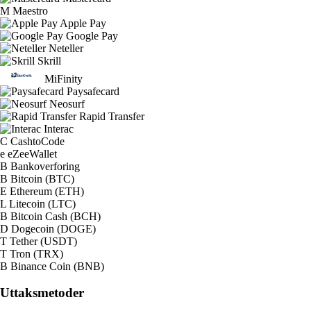
M
Maestro
Apple Pay
Google Pay
Neteller
Skrill
MiFinity
Paysafecard
Neosurf
Rapid Transfer
Interac
C
CashtoCode
e
eZeeWallet
B
Bankoverforing
B
Bitcoin (BTC)
E
Ethereum (ETH)
L
Litecoin (LTC)
B
Bitcoin Cash (BCH)
D
Dogecoin (DOGE)
T
Tether (USDT)
T
Tron (TRX)
B
Binance Coin (BNB)
Uttaksmetoder