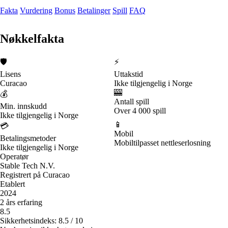
Fakta
Vurdering
Bonus
Betalinger
Spill
FAQ
Nøkkelfakta
🛡️
⚡
Lisens
Uttakstid
Curacao
Ikke tilgjengelig i Norge
🎰
💰
Antall spill
Min. innskudd
Over 4 000 spill
Ikke tilgjengelig i Norge
📱
💳
Mobil
Betalingsmetoder
Mobiltilpasset nettleserlosning
Ikke tilgjengelig i Norge
Operatør
Stable Tech N.V.
Registrert på Curacao
Etablert
2024
2 års erfaring
8.5
Sikkerhetsindeks: 8.5 / 10