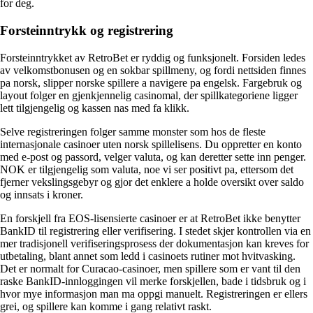
for deg.
Forsteinntrykk og registrering
Forsteinntrykket av RetroBet er ryddig og funksjonelt. Forsiden ledes
av velkomstbonusen og en sokbar spillmeny, og fordi nettsiden finnes
pa norsk, slipper norske spillere a navigere pa engelsk. Fargebruk og
layout folger en gjenkjennelig casinomal, der spillkategoriene ligger
lett tilgjengelig og kassen nas med fa klikk.
Selve registreringen folger samme monster som hos de fleste
internasjonale casinoer uten norsk spillelisens. Du oppretter en konto
med e-post og passord, velger valuta, og kan deretter sette inn penger.
NOK er tilgjengelig som valuta, noe vi ser positivt pa, ettersom det
fjerner vekslingsgebyr og gjor det enklere a holde oversikt over saldo
og innsats i kroner.
En forskjell fra EOS-lisensierte casinoer er at RetroBet ikke benytter
BankID til registrering eller verifisering. I stedet skjer kontrollen via en
mer tradisjonell verifiseringsprosess der dokumentasjon kan kreves for
utbetaling, blant annet som ledd i casinoets rutiner mot hvitvasking.
Det er normalt for Curacao-casinoer, men spillere som er vant til den
raske BankID-innloggingen vil merke forskjellen, bade i tidsbruk og i
hvor mye informasjon man ma oppgi manuelt. Registreringen er ellers
grei, og spillere kan komme i gang relativt raskt.