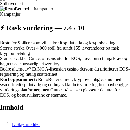
Spilloversikt
Kampanjer
⚡ Rask vurdering —
7.4 / 10
Beste for
Spillere som vil ha bredt spillutvalg og kryptobetaling
Største styrke
Over 4 000 spill fra rundt 155 leverandorer og rask
kryptoutbetaling
Største svakhet
Curacao-lisens utenfor EOS, hoye omsetningskrav og
begrensede ansvarlighetsverktoy
Bedre alternativ?
Et MGA-lisensiert casino dersom du prioriterer EOS-
regulering og mulig skattefrihet
Kort oppsummert:
RetroBet er et nytt, kryptovennlig casino med
svaert bredt spillutvalg og en hoy sikkerhetsvurdering hos uavhengige
vurderingsplattformer, men Curacao-lisensen plasserer det utenfor
EOS, og bonusvilkarene er stramme.
Innhold
1.
Skjermbilder