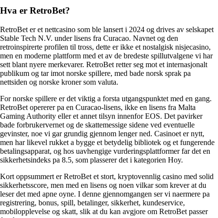
Hva er RetroBet?
RetroBet er et nettcasino som ble lansert i 2024 og drives av selskapet
Stable Tech N.V. under lisens fra Curacao. Navnet og den
retroinspirerte profilen til tross, dette er ikke et nostalgisk nisjecasino,
men en moderne plattform med et av de bredeste spillutvalgene vi har
sett blant nyere merkevarer. RetroBet retter seg mot et internasjonalt
publikum og tar imot norske spillere, med bade norsk sprak pa
nettsiden og norske kroner som valuta.
For norske spillere er det viktig a forsta utgangspunktet med en gang.
RetroBet opererer pa en Curacao-lisens, ikke en lisens fra Malta
Gaming Authority eller et annet tilsyn innenfor EOS. Det pavirker
bade forbrukervernet og de skattemessige sidene ved eventuelle
gevinster, noe vi gar grundig gjennom lenger ned. Casinoet er nytt,
men har likevel rukket a bygge et betydelig bibliotek og et fungerende
betalingsapparat, og hos uavhengige vurderingsplattformer far det en
sikkerhetsindeks pa 8.5, som plasserer det i kategorien Hoy.
Kort oppsummert er RetroBet et stort, kryptovennlig casino med solid
sikkerhetsscore, men med en lisens og noen vilkar som krever at du
leser det med apne oyne. I denne gjennomgangen ser vi naermere pa
registrering, bonus, spill, betalinger, sikkerhet, kundeservice,
mobilopplevelse og skatt, slik at du kan avgjore om RetroBet passer