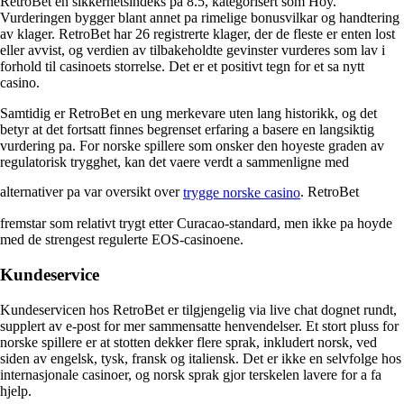
RetroBet en sikkerhetsindeks pa 8.5, kategorisert som Hoy.
Vurderingen bygger blant annet pa rimelige bonusvilkar og handtering
av klager. RetroBet har 26 registrerte klager, der de fleste er enten lost
eller avvist, og verdien av tilbakeholdte gevinster vurderes som lav i
forhold til casinoets storrelse. Det er et positivt tegn for et sa nytt
casino.
Samtidig er RetroBet en ung merkevare uten lang historikk, og det
betyr at det fortsatt finnes begrenset erfaring a basere en langsiktig
vurdering pa. For norske spillere som onsker den hoyeste graden av
regulatorisk trygghet, kan det vaere verdt a sammenligne med
alternativer pa var oversikt over
. RetroBet
trygge norske casino
fremstar som relativt trygt etter Curacao-standard, men ikke pa hoyde
med de strengest regulerte EOS-casinoene.
Kundeservice
Kundeservicen hos RetroBet er tilgjengelig via live chat dognet rundt,
supplert av e-post for mer sammensatte henvendelser. Et stort pluss for
norske spillere er at stotten dekker flere sprak, inkludert norsk, ved
siden av engelsk, tysk, fransk og italiensk. Det er ikke en selvfolge hos
internasjonale casinoer, og norsk sprak gjor terskelen lavere for a fa
hjelp.