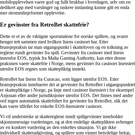
mobilopplevelsen vaere god og fullt brukbar i hverdagen, selv om en
dedikert app med varslinger og raskere innlasting kunne gitt en enda
mer strommlinjeformet opplevelse.
Er gevinster fra RetroBet skattefrie?
Dette er et av de viktigste sporsmalene for norske spillere, og svaret
henger tett sammen med hvilken lisens casinoet har. Etter
bransjepraksis tar man utgangspunkt i skatteloven og en tolkning av
reglene rundt gevinster fra spill. Gevinster fra casinoer med lisens
innenfor EOS, typisk fra Malta Gaming Authority, kan etter denne
praksisen vaere skattefrie i Norge, mens gevinster fra casinoer lisensiert
utenfor EOS regnes som skattepliktig inntekt.
RetroBet har lisens fra Curacao, som ligger utenfor EOS. Etter
bransjepraksis innebaerer det at gevinster fra RetroBet i utgangspunktet
er skattepliktige i Norge, pa linje med casinoer lisensiert i for eksempel
Anjouan eller andre jurisdiksjoner utenfor EOS. Det finnes med andre
ord ingen automatisk skattefrihet for gevinster fra RetroBet, slik det
kan vaere tilfellet for enkelte EOS-lisensierte casinoer.
Vi vil understreke at skattereglene rundt spillgevinster inneholder
skjonnsmessige vurderinger, og at den endelige skatteplikten avhenger
av en konkret vurdering av den enkeltes situasjon. Vi gir ikke
individuell skatteradgivning, og spillere som vinner betydelige belop,