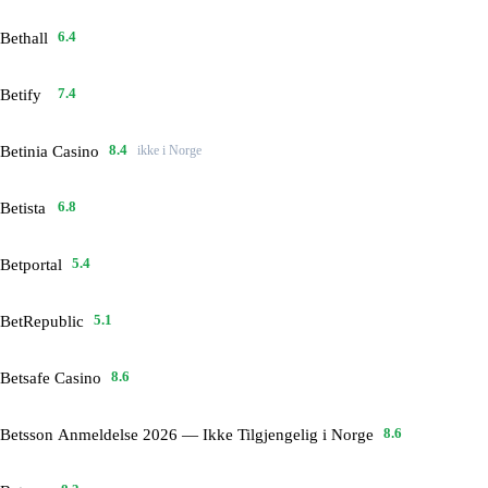
Bethall
6.4
Betify
7.4
Betinia Casino
8.4
ikke i Norge
Betista
6.8
Betportal
5.4
BetRepublic
5.1
Betsafe Casino
8.6
Betsson Anmeldelse 2026 — Ikke Tilgjengelig i Norge
8.6