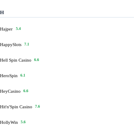
H
Hajper
5.4
HappySlots
7.1
Hell Spin Casino
6.6
HeroSpin
6.1
HeyCasino
6.6
Hit'n'Spin Casino
7.6
HollyWin
5.6