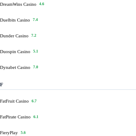
DreamWins Casino
4.6
Duelbits Casino
7.4
Dunder Casino
7.2
Duospin Casino
5.1
Dynabet Casino
7.0
F
FatFruit Casino
6.7
FatPirate Casino
6.1
FieryPlay
5.6