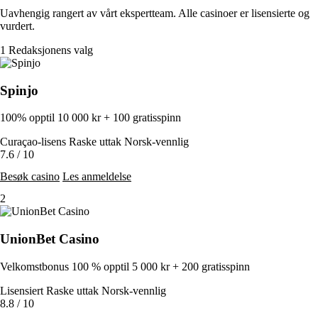
Uavhengig rangert av vårt ekspertteam. Alle casinoer er lisensierte og
vurdert.
1
Redaksjonens valg
Spinjo
100% opptil 10 000 kr + 100 gratisspinn
Curaçao-lisens
Raske uttak
Norsk-vennlig
7.6
/ 10
Besøk casino
Les anmeldelse
2
UnionBet Casino
Velkomstbonus 100 % opptil 5 000 kr + 200 gratisspinn
Lisensiert
Raske uttak
Norsk-vennlig
8.8
/ 10