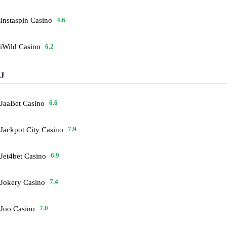
Instaspin Casino
4.6
iWild Casino
6.2
J
JaaBet Casino
6.6
Jackpot City Casino
7.9
Jet4bet Casino
6.9
Jokery Casino
7.4
Joo Casino
7.0