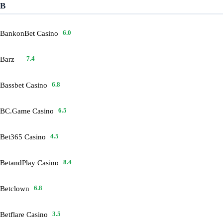
B
BankonBet Casino
6.0
Barz
7.4
Bassbet Casino
6.8
BC.Game Casino
6.5
Bet365 Casino
4.5
BetandPlay Casino
8.4
Betclown
6.8
Betflare Casino
3.5