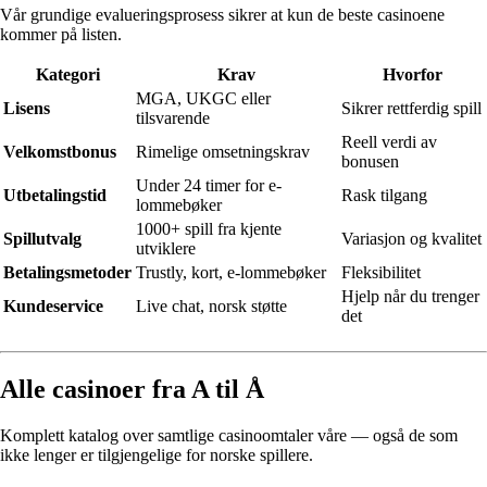
Vår grundige evalueringsprosess sikrer at kun de beste casinoene
kommer på listen.
Kategori
Krav
Hvorfor
MGA, UKGC eller
Lisens
Sikrer rettferdig spill
tilsvarende
Reell verdi av
Velkomstbonus
Rimelige omsetningskrav
bonusen
Under 24 timer for e-
Utbetalingstid
Rask tilgang
lommebøker
1000+ spill fra kjente
Spillutvalg
Variasjon og kvalitet
utviklere
Betalingsmetoder
Trustly, kort, e-lommebøker
Fleksibilitet
Hjelp når du trenger
Kundeservice
Live chat, norsk støtte
det
Alle casinoer fra A til Å
Komplett katalog over samtlige casinoomtaler våre — også de som
ikke lenger er tilgjengelige for norske spillere.