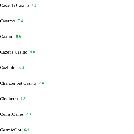
Casoola Casino
4.8
Casumo
7.4
Caxino
8.6
Cazeus Casino
6.6
Cazimbo
6.3
Chancer.bet Casino
7.4
Cleobetra
6.3
Coins.Game
2.3
CosmicSlot
6.4