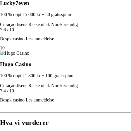
Lucky7even
100 % opptil 5 000 kr + 50 gratisspinn
Curaçao-lisens
Raske uttak
Norsk-vennlig
7.6
/ 10
Besøk casino
Les anmeldelse
10
Hugo Casino
100 % opptil 1 800 kr + 100 gratisspinn
Curaçao-lisens
Raske uttak
Norsk-vennlig
7.4
/ 10
Besøk casino
Les anmeldelse
Hva vi vurderer