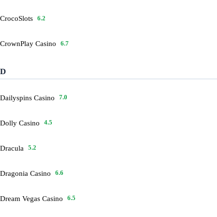
CrocoSlots
6.2
CrownPlay Casino
6.7
D
Dailyspins Casino
7.0
Dolly Casino
4.5
Dracula
5.2
Dragonia Casino
6.6
Dream Vegas Casino
6.5