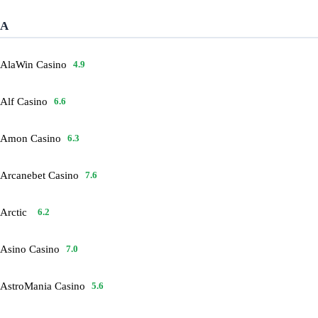
A
AlaWin Casino
4.9
Alf Casino
6.6
Amon Casino
6.3
Arcanebet Casino
7.6
Arctic
6.2
Asino Casino
7.0
AstroMania Casino
5.6