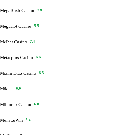
MegaRush Casino
7.9
Megaslot Casino
5.5
Melbet Casino
7.4
Metaspins Casino
6.6
Miami Dice Casino
6.5
Miki
6.0
Millioner Casino
6.0
MonsterWin
5.4