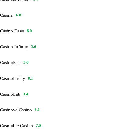
Casina
6.8
Casino Days
6.0
Casino Infinity
5.6
CasinoFest
5.0
CasinoFriday
8.1
CasinoLab
3.4
Casinova Casino
6.0
Casombie Casino
7.0