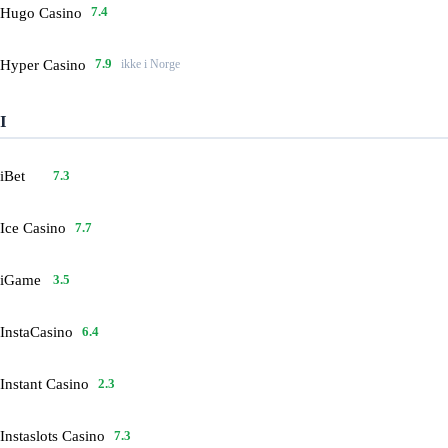
Hugo Casino
7.4
Hyper Casino
7.9
ikke i Norge
I
iBet
7.3
Ice Casino
7.7
iGame
3.5
InstaCasino
6.4
Instant Casino
2.3
Instaslots Casino
7.3