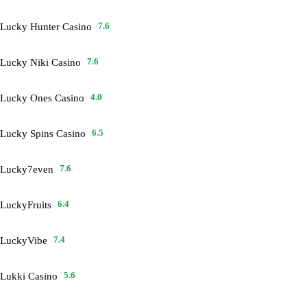
Lucky Hunter Casino
7.6
Lucky Niki Casino
7.6
Lucky Ones Casino
4.0
Lucky Spins Casino
6.5
Lucky7even
7.6
LuckyFruits
6.4
LuckyVibe
7.4
Lukki Casino
5.6