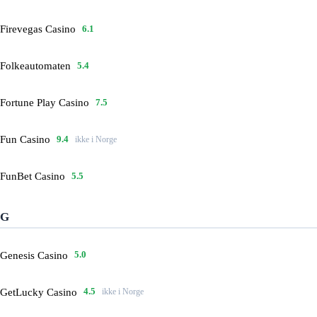
Firevegas Casino
6.1
Folkeautomaten
5.4
Fortune Play Casino
7.5
Fun Casino
9.4
ikke i Norge
FunBet Casino
5.5
G
Genesis Casino
5.0
GetLucky Casino
4.5
ikke i Norge