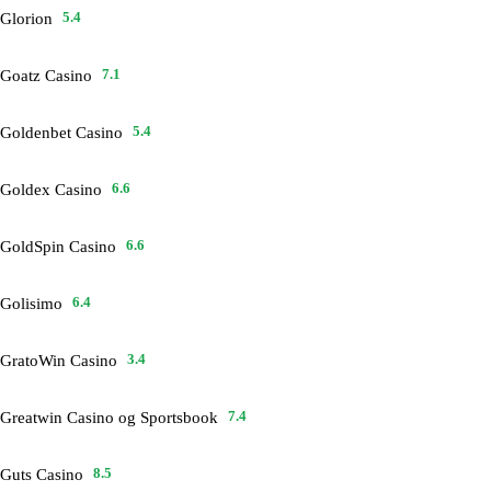
Glorion
5.4
Goatz Casino
7.1
Goldenbet Casino
5.4
Goldex Casino
6.6
GoldSpin Casino
6.6
Golisimo
6.4
GratoWin Casino
3.4
Greatwin Casino og Sportsbook
7.4
Guts Casino
8.5