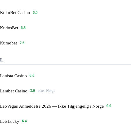
KokoBet Casino
6.5
KudosBet
6.8
Kumobet
7.6
L
Lanista Casino
6.0
Larabet Casino
3.0
ikke i Norge
LeoVegas Anmeldelse 2026 — Ikke Tilgjengelig i Norge
9.0
LetsLucky
6.4