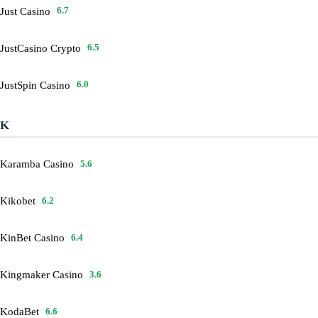
Just Casino
6.7
JustCasino Crypto
6.5
JustSpin Casino
6.0
K
Karamba Casino
5.6
Kikobet
6.2
KinBet Casino
6.4
Kingmaker Casino
3.6
KodaBet
6.6