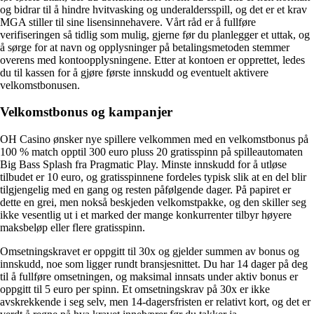
og bidrar til å hindre hvitvasking og underaldersspill, og det er et krav
MGA stiller til sine lisensinnehavere. Vårt råd er å fullføre
verifiseringen så tidlig som mulig, gjerne før du planlegger et uttak, og
å sørge for at navn og opplysninger på betalingsmetoden stemmer
overens med kontoopplysningene. Etter at kontoen er opprettet, ledes
du til kassen for å gjøre første innskudd og eventuelt aktivere
velkomstbonusen.
Velkomstbonus og kampanjer
OH Casino ønsker nye spillere velkommen med en velkomstbonus på
100 % match opptil 300 euro pluss 20 gratisspinn på spilleautomaten
Big Bass Splash fra Pragmatic Play. Minste innskudd for å utløse
tilbudet er 10 euro, og gratisspinnene fordeles typisk slik at en del blir
tilgjengelig med en gang og resten påfølgende dager. På papiret er
dette en grei, men nokså beskjeden velkomstpakke, og den skiller seg
ikke vesentlig ut i et marked der mange konkurrenter tilbyr høyere
maksbeløp eller flere gratisspinn.
Omsetningskravet er oppgitt til 30x og gjelder summen av bonus og
innskudd, noe som ligger rundt bransjesnittet. Du har 14 dager på deg
til å fullføre omsetningen, og maksimal innsats under aktiv bonus er
oppgitt til 5 euro per spinn. Et omsetningskrav på 30x er ikke
avskrekkende i seg selv, men 14-dagersfristen er relativt kort, og det er