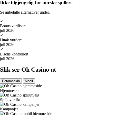
Ikke tilgjengelig for norske spillere
Se anbefalte alternativer under.
✓
Bonus verifisert
juli 2026
✓
Uttak vurdert
juli 2026
✓
Lisens kontrollert
juli 2026
Slik ser Oh Casino ut
Datamaskin
Mobil
Hjemmeside
Spilloversikt
Kampanjer