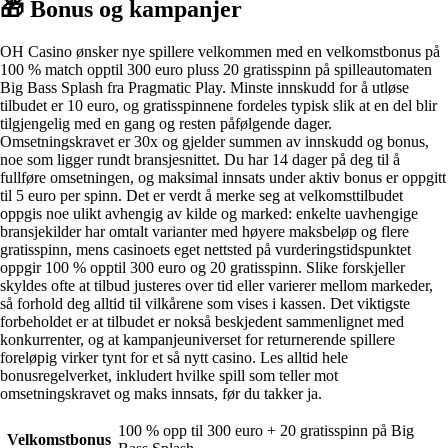
🎁
Bonus og kampanjer
OH Casino ønsker nye spillere velkommen med en velkomstbonus på
100 % match opptil 300 euro pluss 20 gratisspinn på spilleautomaten
Big Bass Splash fra Pragmatic Play. Minste innskudd for å utløse
tilbudet er 10 euro, og gratisspinnene fordeles typisk slik at en del blir
tilgjengelig med en gang og resten påfølgende dager.
Omsetningskravet er 30x og gjelder summen av innskudd og bonus,
noe som ligger rundt bransjesnittet. Du har 14 dager på deg til å
fullføre omsetningen, og maksimal innsats under aktiv bonus er oppgitt
til 5 euro per spinn. Det er verdt å merke seg at velkomsttilbudet
oppgis noe ulikt avhengig av kilde og marked: enkelte uavhengige
bransjekilder har omtalt varianter med høyere maksbeløp og flere
gratisspinn, mens casinoets eget nettsted på vurderingstidspunktet
oppgir 100 % opptil 300 euro og 20 gratisspinn. Slike forskjeller
skyldes ofte at tilbud justeres over tid eller varierer mellom markeder,
så forhold deg alltid til vilkårene som vises i kassen. Det viktigste
forbeholdet er at tilbudet er nokså beskjedent sammenlignet med
konkurrenter, og at kampanjeuniverset for returnerende spillere
foreløpig virker tynt for et så nytt casino. Les alltid hele
bonusregelverket, inkludert hvilke spill som teller mot
omsetningskravet og maks innsats, før du takker ja.
100 % opp til 300 euro + 20 gratisspinn på Big
Velkomstbonus