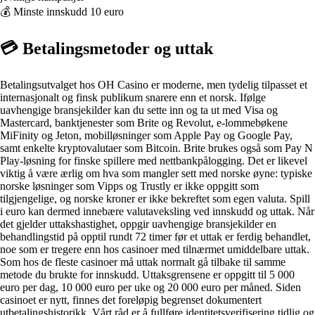
💰
Minste innskudd 10 euro
💳
Betalingsmetoder og uttak
Betalingsutvalget hos OH Casino er moderne, men tydelig tilpasset et
internasjonalt og finsk publikum snarere enn et norsk. Ifølge
uavhengige bransjekilder kan du sette inn og ta ut med Visa og
Mastercard, banktjenester som Brite og Revolut, e-lommebøkene
MiFinity og Jeton, mobilløsninger som Apple Pay og Google Pay,
samt enkelte kryptovalutaer som Bitcoin. Brite brukes også som Pay N
Play-løsning for finske spillere med nettbankpålogging. Det er likevel
viktig å være ærlig om hva som mangler sett med norske øyne: typiske
norske løsninger som Vipps og Trustly er ikke oppgitt som
tilgjengelige, og norske kroner er ikke bekreftet som egen valuta. Spill
i euro kan dermed innebære valutaveksling ved innskudd og uttak. Når
det gjelder uttakshastighet, oppgir uavhengige bransjekilder en
behandlingstid på opptil rundt 72 timer før et uttak er ferdig behandlet,
noe som er tregere enn hos casinoer med tilnærmet umiddelbare uttak.
Som hos de fleste casinoer må uttak normalt gå tilbake til samme
metode du brukte for innskudd. Uttaksgrensene er oppgitt til 5 000
euro per dag, 10 000 euro per uke og 20 000 euro per måned. Siden
casinoet er nytt, finnes det foreløpig begrenset dokumentert
utbetalingshistorikk. Vårt råd er å fullføre identitetsverifisering tidlig og