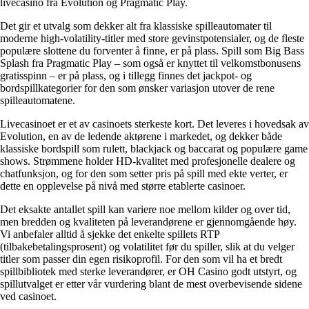
livecasino fra Evolution og Pragmatic Play.
Det gir et utvalg som dekker alt fra klassiske spilleautomater til
moderne high-volatility-titler med store gevinstpotensialer, og de fleste
populære slottene du forventer å finne, er på plass. Spill som Big Bass
Splash fra Pragmatic Play – som også er knyttet til velkomstbonusens
gratisspinn – er på plass, og i tillegg finnes det jackpot- og
bordspillkategorier for den som ønsker variasjon utover de rene
spilleautomatene.
Livecasinoet er et av casinoets sterkeste kort. Det leveres i hovedsak av
Evolution, en av de ledende aktørene i markedet, og dekker både
klassiske bordspill som rulett, blackjack og baccarat og populære game
shows. Strømmene holder HD-kvalitet med profesjonelle dealere og
chatfunksjon, og for den som setter pris på spill med ekte verter, er
dette en opplevelse på nivå med større etablerte casinoer.
Det eksakte antallet spill kan variere noe mellom kilder og over tid,
men bredden og kvaliteten på leverandørene er gjennomgående høy.
Vi anbefaler alltid å sjekke det enkelte spillets RTP
(tilbakebetalingsprosent) og volatilitet før du spiller, slik at du velger
titler som passer din egen risikoprofil. For den som vil ha et bredt
spillbibliotek med sterke leverandører, er OH Casino godt utstyrt, og
spillutvalget er etter vår vurdering blant de mest overbevisende sidene
ved casinoet.