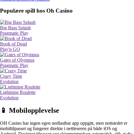
Populære spill hos Oh Casino
Big Bass Splash
Pragmatic Play
Book of Dead
Play'n GO
Gates of Olympus
Pragmatic Play
Crazy Time
Evolution
Lightning Roulette
Evolution
📱
Mobilopplevelse
OH Casino har ingen egen nedlastbar app oppgitt, men nettstedet er
mobiltilpasset og fungerer direkte i nettleseren på både iOS og
Android. Designet tilpasser seg skjermstørrelsen automatisk, slik at du