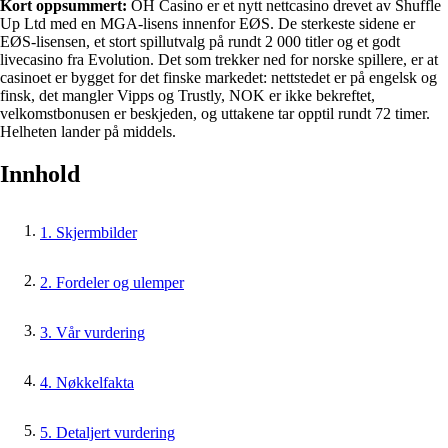
Kort oppsummert:
OH Casino er et nytt nettcasino drevet av Shuffle
Up Ltd med en MGA-lisens innenfor EØS. De sterkeste sidene er
EØS-lisensen, et stort spillutvalg på rundt 2 000 titler og et godt
livecasino fra Evolution. Det som trekker ned for norske spillere, er at
casinoet er bygget for det finske markedet: nettstedet er på engelsk og
finsk, det mangler Vipps og Trustly, NOK er ikke bekreftet,
velkomstbonusen er beskjeden, og uttakene tar opptil rundt 72 timer.
Helheten lander på middels.
Innhold
1.
Skjermbilder
2.
Fordeler og ulemper
3.
Vår vurdering
4.
Nøkkelfakta
5.
Detaljert vurdering