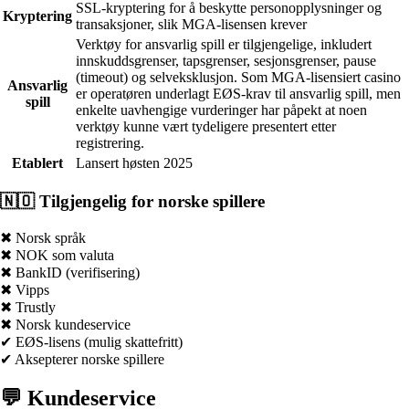
SSL-kryptering for å beskytte personopplysninger og
Kryptering
transaksjoner, slik MGA-lisensen krever
Verktøy for ansvarlig spill er tilgjengelige, inkludert
innskuddsgrenser, tapsgrenser, sesjonsgrenser, pause
(timeout) og selveksklusjon. Som MGA-lisensiert casino
Ansvarlig
er operatøren underlagt EØS-krav til ansvarlig spill, men
spill
enkelte uavhengige vurderinger har påpekt at noen
verktøy kunne vært tydeligere presentert etter
registrering.
Etablert
Lansert høsten 2025
🇳🇴 Tilgjengelig for norske spillere
✖
Norsk språk
✖
NOK som valuta
✖
BankID (verifisering)
✖
Vipps
✖
Trustly
✖
Norsk kundeservice
✔
EØS-lisens (mulig skattefritt)
✔
Aksepterer norske spillere
💬
Kundeservice