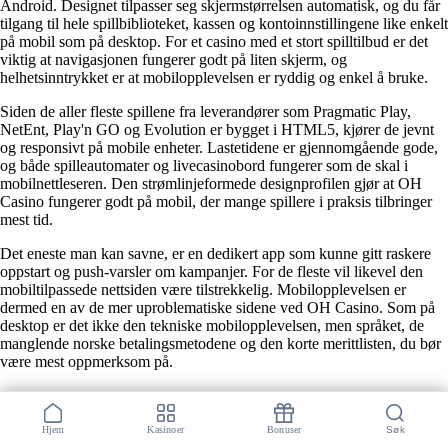
Android. Designet tilpasser seg skjermstørrelsen automatisk, og du får
tilgang til hele spillbiblioteket, kassen og kontoinnstillingene like enkelt
på mobil som på desktop. For et casino med et stort spilltilbud er det
viktig at navigasjonen fungerer godt på liten skjerm, og
helhetsinntrykket er at mobilopplevelsen er ryddig og enkel å bruke.
Siden de aller fleste spillene fra leverandører som Pragmatic Play,
NetEnt, Play'n GO og Evolution er bygget i HTML5, kjører de jevnt
og responsivt på mobile enheter. Lastetidene er gjennomgående gode,
og både spilleautomater og livecasinobord fungerer som de skal i
mobilnettleseren. Den strømlinjeformede designprofilen gjør at OH
Casino fungerer godt på mobil, der mange spillere i praksis tilbringer
mest tid.
Det eneste man kan savne, er en dedikert app som kunne gitt raskere
oppstart og push-varsler om kampanjer. For de fleste vil likevel den
mobiltilpassede nettsiden være tilstrekkelig. Mobilopplevelsen er
dermed en av de mer uproblematiske sidene ved OH Casino. Som på
desktop er det ikke den tekniske mobilopplevelsen, men språket, de
manglende norske betalingsmetodene og den korte merittlisten, du bør
være mest oppmerksom på.
Er gevinster fra OH Casino skattefrie?
Hjem
Kasinoer
Bonuser
Søk
Hjem
Casinoer
Bonuser
Søk
Dette er et sentralt spørsmål for norske spillere, og her er OH Casinos