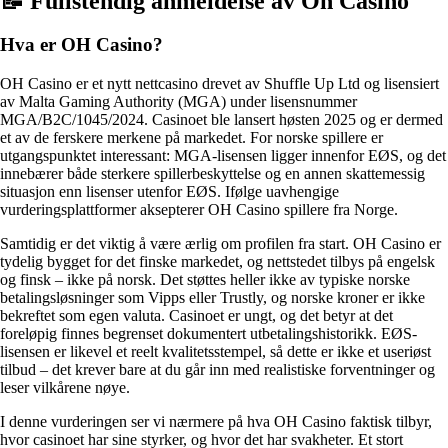
📝
Fullstendig anmeldelse av Oh Casino
Hva er OH Casino?
OH Casino er et nytt nettcasino drevet av Shuffle Up Ltd og lisensiert
av Malta Gaming Authority (MGA) under lisensnummer
MGA/B2C/1045/2024. Casinoet ble lansert høsten 2025 og er dermed
et av de ferskere merkene på markedet. For norske spillere er
utgangspunktet interessant: MGA-lisensen ligger innenfor EØS, og det
innebærer både sterkere spillerbeskyttelse og en annen skattemessig
situasjon enn lisenser utenfor EØS. Ifølge uavhengige
vurderingsplattformer aksepterer OH Casino spillere fra Norge.
Samtidig er det viktig å være ærlig om profilen fra start. OH Casino er
tydelig bygget for det finske markedet, og nettstedet tilbys på engelsk
og finsk – ikke på norsk. Det støttes heller ikke av typiske norske
betalingsløsninger som Vipps eller Trustly, og norske kroner er ikke
bekreftet som egen valuta. Casinoet er ungt, og det betyr at det
foreløpig finnes begrenset dokumentert utbetalingshistorikk. EØS-
lisensen er likevel et reelt kvalitetsstempel, så dette er ikke et useriøst
tilbud – det krever bare at du går inn med realistiske forventninger og
leser vilkårene nøye.
I denne vurderingen ser vi nærmere på hva OH Casino faktisk tilbyr,
hvor casinoet har sine styrker, og hvor det har svakheter. Et stort