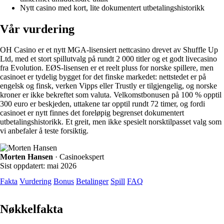
Nytt casino med kort, lite dokumentert utbetalingshistorikk
Vår vurdering
OH Casino er et nytt MGA-lisensiert nettcasino drevet av Shuffle Up
Ltd, med et stort spillutvalg på rundt 2 000 titler og et godt livecasino
fra Evolution. EØS-lisensen er et reelt pluss for norske spillere, men
casinoet er tydelig bygget for det finske markedet: nettstedet er på
engelsk og finsk, verken Vipps eller Trustly er tilgjengelig, og norske
kroner er ikke bekreftet som valuta. Velkomstbonusen på 100 % opptil
300 euro er beskjeden, uttakene tar opptil rundt 72 timer, og fordi
casinoet er nytt finnes det foreløpig begrenset dokumentert
utbetalingshistorikk. Et greit, men ikke spesielt norsktilpasset valg som
vi anbefaler å teste forsiktig.
Morten Hansen
· Casinoekspert
Sist oppdatert: mai 2026
Fakta
Vurdering
Bonus
Betalinger
Spill
FAQ
Nøkkelfakta