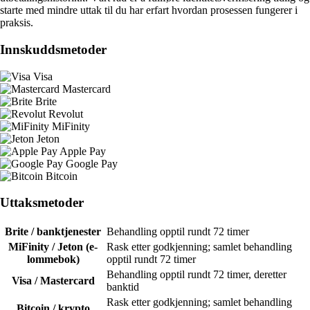
starte med mindre uttak til du har erfart hvordan prosessen fungerer i
praksis.
Innskuddsmetoder
Visa
Mastercard
Brite
Revolut
MiFinity
Jeton
Apple Pay
Google Pay
Bitcoin
Uttaksmetoder
Brite / banktjenester
Behandling opptil rundt 72 timer
MiFinity / Jeton (e-
Rask etter godkjenning; samlet behandling
lommebok)
opptil rundt 72 timer
Behandling opptil rundt 72 timer, deretter
Visa / Mastercard
banktid
Rask etter godkjenning; samlet behandling
Bitcoin / krypto