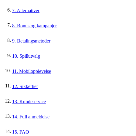
7.
Alternativer
8.
Bonus og kampanjer
9.
Betalingsmetoder
10.
Spillutvalg
11.
Mobilopplevelse
12.
Sikkerhet
13.
Kundeservice
14.
Full anmeldelse
15.
FAQ