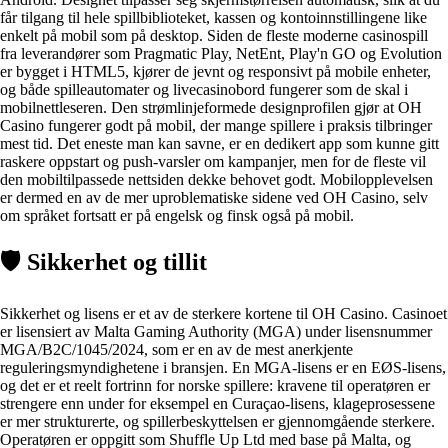
får tilgang til hele spillbiblioteket, kassen og kontoinnstillingene like
enkelt på mobil som på desktop. Siden de fleste moderne casinospill
fra leverandører som Pragmatic Play, NetEnt, Play'n GO og Evolution
er bygget i HTML5, kjører de jevnt og responsivt på mobile enheter,
og både spilleautomater og livecasinobord fungerer som de skal i
mobilnettleseren. Den strømlinjeformede designprofilen gjør at OH
Casino fungerer godt på mobil, der mange spillere i praksis tilbringer
mest tid. Det eneste man kan savne, er en dedikert app som kunne gitt
raskere oppstart og push-varsler om kampanjer, men for de fleste vil
den mobiltilpassede nettsiden dekke behovet godt. Mobilopplevelsen
er dermed en av de mer uproblematiske sidene ved OH Casino, selv
om språket fortsatt er på engelsk og finsk også på mobil.
🛡️
Sikkerhet og tillit
Sikkerhet og lisens er et av de sterkere kortene til OH Casino. Casinoet
er lisensiert av Malta Gaming Authority (MGA) under lisensnummer
MGA/B2C/1045/2024, som er en av de mest anerkjente
reguleringsmyndighetene i bransjen. En MGA-lisens er en EØS-lisens,
og det er et reelt fortrinn for norske spillere: kravene til operatøren er
strengere enn under for eksempel en Curaçao-lisens, klageprosessene
er mer strukturerte, og spillerbeskyttelsen er gjennomgående sterkere.
Operatøren er oppgitt som Shuffle Up Ltd med base på Malta, og