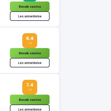
Besøk casino
Les anmeldelse
6.4
/ 10
Besøk casino
Les anmeldelse
7.4
/ 10
Besøk casino
Les anmeldelse