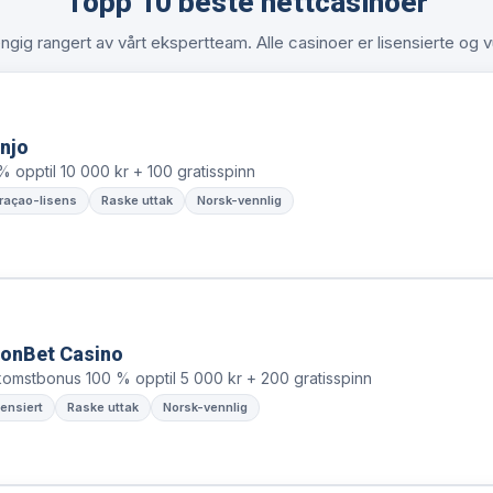
Topp 10 beste nettcasinoer
gig rangert av vårt ekspertteam. Alle casinoer er lisensierte og v
njo
 opptil 10 000 kr + 100 gratisspinn
raçao-lisens
Raske uttak
Norsk-vennlig
ionBet Casino
komstbonus 100 % opptil 5 000 kr + 200 gratisspinn
sensiert
Raske uttak
Norsk-vennlig