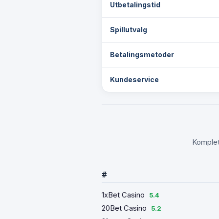
Utbetalingstid
Spillutvalg
Betalingsmetoder
Kundeservice
Komplet
#
1xBet Casino
5.4
20Bet Casino
5.2