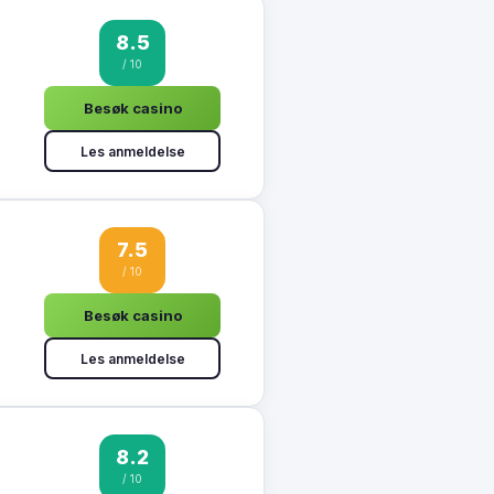
8.5
/ 10
Besøk casino
Les anmeldelse
7.5
/ 10
Besøk casino
Les anmeldelse
8.2
/ 10