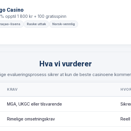
go Casino
% opptil 1 800 kr + 100 gratisspinn
raçao-lisens
Raske uttak
Norsk-vennlig
Hva vi vurderer
ige evalueringsprosess sikrer at kun de beste casinoene kommer 
KRAV
HVO
MGA, UKGC eller tilsvarende
Sikrer
Rimelige omsetningskrav
Reell