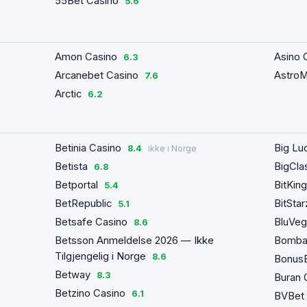
55Bet Casino
5.6
Amon Casino
Asino 
6.3
Arcanebet Casino
AstroM
7.6
Arctic
6.2
Betinia Casino
Big Lu
8.4
ikke i Norge
Betista
BigCla
6.8
Betportal
BitKin
5.4
BetRepublic
BitSta
5.1
Betsafe Casino
BluVeg
8.6
Betsson Anmeldelse 2026 — Ikke
Bombas
Tilgjengelig i Norge
8.6
Bonus
Betway
8.3
Buran 
Betzino Casino
6.1
BVBet