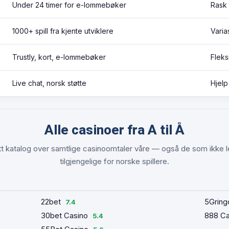
Under 24 timer for e-lommebøker
Rask 
1000+ spill fra kjente utviklere
Varia
Trustly, kort, e-lommebøker
Fleksi
Live chat, norsk støtte
Hjelp
Alle casinoer fra A til Å
t katalog over samtlige casinoomtaler våre — også de som ikke l
tilgjengelige for norske spillere.
22bet
5Gring
7.4
30bet Casino
888 Ca
5.4