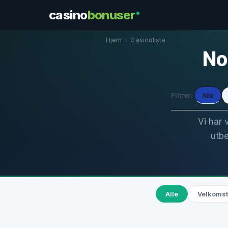
casino
bonuser
Hjem
›
Casinoliste
No
Filtrer:
Alle
Vi har 
utbe
Alle
Velkoms