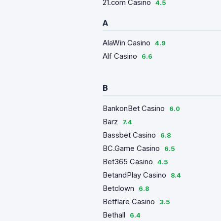
21.com Casino
4.5
A
AlaWin Casino
4.9
Alf Casino
6.6
B
BankonBet Casino
6.0
Barz
7.4
Bassbet Casino
6.8
BC.Game Casino
6.5
Bet365 Casino
4.5
BetandPlay Casino
8.4
Betclown
6.8
Betflare Casino
3.5
Bethall
6.4