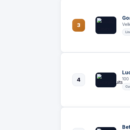
Go
Vel
3
Li
Lu
100
4
Cu
Be