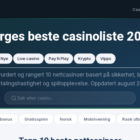
Cas
rges beste casinoliste 2
Nye
Live casino
Pay N Play
Krypto
Vipps
vurdert og rangert 10 nettcasinoer basert på sikkerhet, 
talingshastighet og spillopplevelse. Oppdatert august 
tbonus
Gratisspinn
Norsk
Mobilvennlig
Rask utb