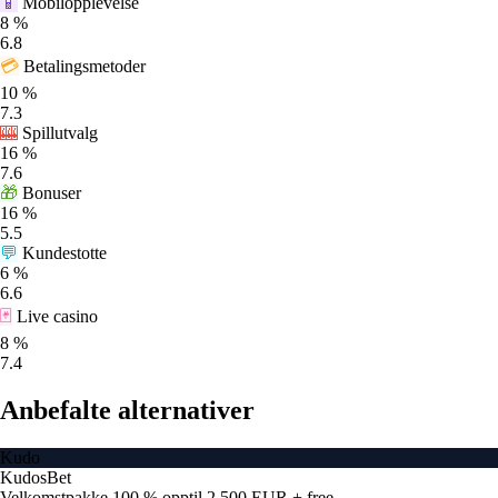
📱
Mobilopplevelse
8 %
6.8
💳
Betalingsmetoder
10 %
7.3
🎰
Spillutvalg
16 %
7.6
🎁
Bonuser
16 %
5.5
💬
Kundestotte
6 %
6.6
🃏
Live casino
8 %
7.4
Anbefalte alternativer
Kudo
KudosBet
Velkomstpakke 100 % opptil 2 500 EUR + free