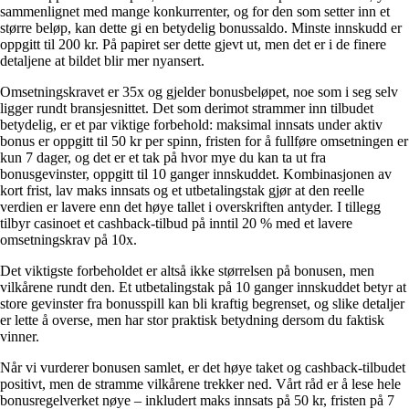
sammenlignet med mange konkurrenter, og for den som setter inn et
større beløp, kan dette gi en betydelig bonussaldo. Minste innskudd er
oppgitt til 200 kr. På papiret ser dette gjevt ut, men det er i de finere
detaljene at bildet blir mer nyansert.
Omsetningskravet er 35x og gjelder bonusbeløpet, noe som i seg selv
ligger rundt bransjesnittet. Det som derimot strammer inn tilbudet
betydelig, er et par viktige forbehold: maksimal innsats under aktiv
bonus er oppgitt til 50 kr per spinn, fristen for å fullføre omsetningen er
kun 7 dager, og det er et tak på hvor mye du kan ta ut fra
bonusgevinster, oppgitt til 10 ganger innskuddet. Kombinasjonen av
kort frist, lav maks innsats og et utbetalingstak gjør at den reelle
verdien er lavere enn det høye tallet i overskriften antyder. I tillegg
tilbyr casinoet et cashback-tilbud på inntil 20 % med et lavere
omsetningskrav på 10x.
Det viktigste forbeholdet er altså ikke størrelsen på bonusen, men
vilkårene rundt den. Et utbetalingstak på 10 ganger innskuddet betyr at
store gevinster fra bonusspill kan bli kraftig begrenset, og slike detaljer
er lette å overse, men har stor praktisk betydning dersom du faktisk
vinner.
Når vi vurderer bonusen samlet, er det høye taket og cashback-tilbudet
positivt, men de stramme vilkårene trekker ned. Vårt råd er å lese hele
bonusregelverket nøye – inkludert maks innsats på 50 kr, fristen på 7