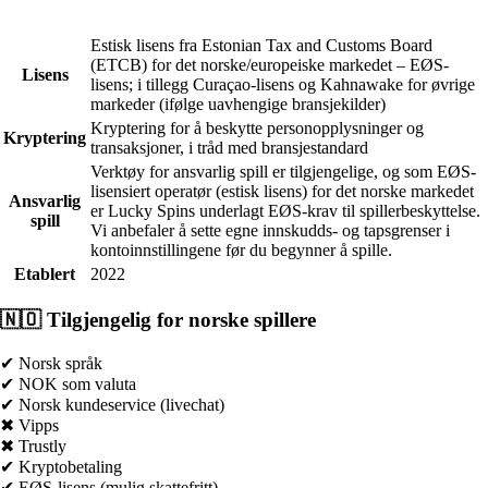
Estisk lisens fra Estonian Tax and Customs Board
(ETCB) for det norske/europeiske markedet – EØS-
Lisens
lisens; i tillegg Curaçao-lisens og Kahnawake for øvrige
markeder (ifølge uavhengige bransjekilder)
Kryptering for å beskytte personopplysninger og
Kryptering
transaksjoner, i tråd med bransjestandard
Verktøy for ansvarlig spill er tilgjengelige, og som EØS-
lisensiert operatør (estisk lisens) for det norske markedet
Ansvarlig
er Lucky Spins underlagt EØS-krav til spillerbeskyttelse.
spill
Vi anbefaler å sette egne innskudds- og tapsgrenser i
kontoinnstillingene før du begynner å spille.
Etablert
2022
🇳🇴 Tilgjengelig for norske spillere
✔
Norsk språk
✔
NOK som valuta
✔
Norsk kundeservice (livechat)
✖
Vipps
✖
Trustly
✔
Kryptobetaling
✔
EØS-lisens (mulig skattefritt)