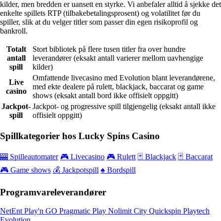
kilder, men bredden er uansett en styrke. Vi anbefaler alltid å sjekke det
enkelte spillets RTP (tilbakebetalingsprosent) og volatilitet før du
spiller, slik at du velger titler som passer din egen risikoprofil og
bankroll.
Totalt
Stort bibliotek på flere tusen titler fra over hundre
antall
leverandører (eksakt antall varierer mellom uavhengige
spill
kilder)
Omfattende livecasino med Evolution blant leverandørene,
Live
med ekte dealere på rulett, blackjack, baccarat og game
casino
shows (eksakt antall bord ikke offisielt oppgitt)
Jackpot-
Jackpot- og progressive spill tilgjengelig (eksakt antall ikke
spill
offisielt oppgitt)
Spillkategorier hos Lucky Spins Casino
🎰 Spilleautomater
🎮 Livecasino
🎮 Rulett
🃏 Blackjack
🃏 Baccarat
🎮 Game shows
💰 Jackpotspill
♠️ Bordspill
Programvareleverandører
NetEnt
Play'n GO
Pragmatic Play
Nolimit City
Quickspin
Playtech
Evolution