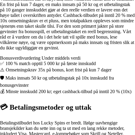
En frist på kun 7 dager, en maks innsats på 50 kr og et utbetalingstak
på 10 ganger innskuddet gjør at den reelle verdien er lavere enn det
høye tallet i overskriften antyder. Cashback-tilbudet på inntil 20 % med
10x omsetningskrav er et pluss, men totalpakken oppleves som mindre
sjenerøs enn taket skulle tilsi. For den som primært jakter på store
gevinster fra bonusspill, er utbetalingstaket en reell begrensning. Vårt
råd er å vurdere om du i det hele tatt vil spille med bonus, lese
vilkårene nøye, og være oppmerksom på maks innsats og fristen slik at
du ikke ugyldiggjør en gevinst.
Bonusverdivurdering
Under middels verdi
✅
100 % match opptil 5 000 kr på første innskudd
⚠️
Omsetningskrav 35x på bonus, kort frist på kun 7 dager
🛡️
Maks innsats 50 kr og utbetalingstak på 10x innskudd fra
bonusgevinster
💰
Minste innskudd 200 kr; eget cashback-tilbud på inntil 20 % (10x)
💳
Betalingsmetoder og uttak
Betalingstilbudet hos Lucky Spins er bredt. Ifølge uavhengige
bransjekilder kan du sette inn og ta ut med en lang rekke metoder,
inkludert Visa, Mastercard, e-lommebøker som Skrill og Neteller,