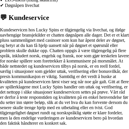
✔
Døgnåpen livechat
💬
Kundeservice
Kundeservicen hos Lucky Spins er tilgjengelig via livechat, og ifølge
uavhengige bransjekilder er chatten døgnåpen alle dager. Det er et klart
pluss sammenlignet med casinoer som kun har åpent deler av døgnet,
og betyr at du kan få hjelp uansett når på døgnet et spørsmål eller
problem skulle dukke opp. Chatten oppgis å være tilgjengelig på flere
språk, inkludert norsk, engelsk og fransk, noe som gjør terskelen lavere
for norske spillere som foretrekker å kommunisere på morsmålet. At
både nettstedet og kundeservicen tilbys på norsk, er en reell fordel,
særlig i situasjoner som gjelder uttak, verifisering eller bonusvilkår, der
presis kommunikasjon er viktig. Samtidig er det verdt å huske at
kvaliteten på kundeservicen først viser seg når noe går galt. Gitt at flere
av spillerklagene mot Lucky Spins handler om uttak og verifisering, er
det nettopp i slike situasjoner kundeservicen settes på prøve. Vårt råd
er derfor å teste responstiden og kvaliteten på en enkel henvendelse før
du setter inn større beløp, slik at du vet hva du kan forvente dersom du
senere skulle trenge hjelp med en utbetaling eller en tvist. God
tilgjengelighet døgnet rundt og norskspråklig støtte er klare fordeler,
men la den endelige vurderingen av kundeservicen bero på hvordan
den faktisk håndterer en konkret sak.