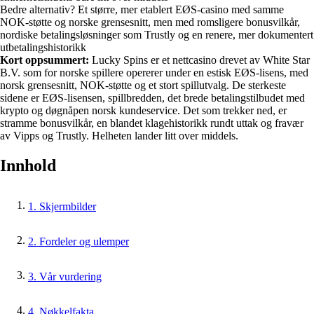
Bedre alternativ?
Et større, mer etablert EØS-casino med samme
NOK-støtte og norske grensesnitt, men med romsligere bonusvilkår,
nordiske betalingsløsninger som Trustly og en renere, mer dokumentert
utbetalingshistorikk
Kort oppsummert:
Lucky Spins er et nettcasino drevet av White Star
B.V. som for norske spillere opererer under en estisk EØS-lisens, med
norsk grensesnitt, NOK-støtte og et stort spillutvalg. De sterkeste
sidene er EØS-lisensen, spillbredden, det brede betalingstilbudet med
krypto og døgnåpen norsk kundeservice. Det som trekker ned, er
stramme bonusvilkår, en blandet klagehistorikk rundt uttak og fravær
av Vipps og Trustly. Helheten lander litt over middels.
Innhold
1.
Skjermbilder
2.
Fordeler og ulemper
3.
Vår vurdering
4.
Nøkkelfakta