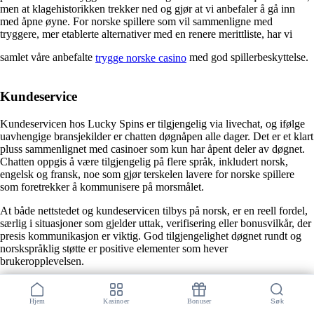
men at klagehistorikken trekker ned og gjør at vi anbefaler å gå inn
med åpne øyne. For norske spillere som vil sammenligne med
tryggere, mer etablerte alternativer med en renere merittliste, har vi
samlet våre anbefalte
med god spillerbeskyttelse.
trygge norske casino
Kundeservice
Kundeservicen hos Lucky Spins er tilgjengelig via livechat, og ifølge
uavhengige bransjekilder er chatten døgnåpen alle dager. Det er et klart
pluss sammenlignet med casinoer som kun har åpent deler av døgnet.
Chatten oppgis å være tilgjengelig på flere språk, inkludert norsk,
engelsk og fransk, noe som gjør terskelen lavere for norske spillere
som foretrekker å kommunisere på morsmålet.
At både nettstedet og kundeservicen tilbys på norsk, er en reell fordel,
særlig i situasjoner som gjelder uttak, verifisering eller bonusvilkår, der
presis kommunikasjon er viktig. God tilgjengelighet døgnet rundt og
norskspråklig støtte er positive elementer som hever
brukeropplevelsen.
Samtidig er det verdt å huske at kvaliteten på kundeservicen først viser
seg når noe går galt. Gitt at flere av spillerklagene mot Lucky Spins
Hjem
Kasinoer
Bonuser
Søk
Hjem
Casinoer
Bonuser
Søk
handler om uttak og verifisering, er det nettopp i slike situasjoner