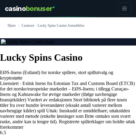
casino
bonuser
Hjem
›
Casinoer
›
Lucky Spins Casino Anmeldelse
Lucky Spins Casino
EØS-lisens (Estland) for norske spillere, stort spillutvalg og
kryptostøtte
Lisensiert · Estisk lisens fra Estonian Tax and Customs Board (ETCB)
for det norske/europeiske markedet – EØS-lisens; i tillegg Curaçao-
lisens og Kahnawake for øvrige markeder (ifølge uavhengige
bransjekilder)
Vurdert av redaksjonen
Stort bibliotek på flere tusen
titler fra over hundre leverandører (eksakt antall varierer mellom
uavhengige kilder) spill
Uttak: Innskudd er umiddelbare; uttakstiden
varierer med metode (enkelte løsninger som Brite omtales som svært
raske, andre kan ta lengre tid). Registrerte spillerklager om holdte uttak
forekommer
6.5