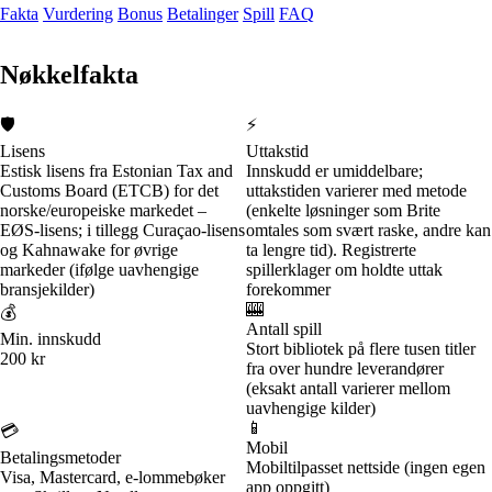
Fakta
Vurdering
Bonus
Betalinger
Spill
FAQ
Nøkkelfakta
🛡️
⚡
Lisens
Uttakstid
Estisk lisens fra Estonian Tax and
Innskudd er umiddelbare;
Customs Board (ETCB) for det
uttakstiden varierer med metode
norske/europeiske markedet –
(enkelte løsninger som Brite
EØS-lisens; i tillegg Curaçao-lisens
omtales som svært raske, andre kan
og Kahnawake for øvrige
ta lengre tid). Registrerte
markeder (ifølge uavhengige
spillerklager om holdte uttak
bransjekilder)
forekommer
🎰
💰
Antall spill
Min. innskudd
Stort bibliotek på flere tusen titler
200 kr
fra over hundre leverandører
(eksakt antall varierer mellom
uavhengige kilder)
📱
💳
Mobil
Betalingsmetoder
Mobiltilpasset nettside (ingen egen
Visa, Mastercard, e-lommebøker
app oppgitt)