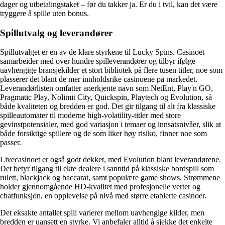
dager og utbetalingstaket – før du takker ja. Er du i tvil, kan det være
tryggere å spille uten bonus.
Spillutvalg og leverandører
Spillutvalget er en av de klare styrkene til Lucky Spins. Casinoet
samarbeider med over hundre spilleverandører og tilbyr ifølge
uavhengige bransjekilder et stort bibliotek på flere tusen titler, noe som
plasserer det blant de mer innholdsrike casinoene på markedet.
Leverandørlisten omfatter anerkjente navn som NetEnt, Play'n GO,
Pragmatic Play, Nolimit City, Quickspin, Playtech og Evolution, så
både kvaliteten og bredden er god. Det gir tilgang til alt fra klassiske
spilleautomater til moderne high-volatility-titler med store
gevinstpotensialer, med god variasjon i temaer og innsatsnivåer, slik at
både forsiktige spillere og de som liker høy risiko, finner noe som
passer.
Livecasinoet er også godt dekket, med Evolution blant leverandørene.
Det betyr tilgang til ekte dealere i sanntid på klassiske bordspill som
rulett, blackjack og baccarat, samt populære game shows. Strømmene
holder gjennomgående HD-kvalitet med profesjonelle verter og
chatfunksjon, en opplevelse på nivå med større etablerte casinoer.
Det eksakte antallet spill varierer mellom uavhengige kilder, men
bredden er uansett en styrke. Vi anbefaler alltid å sjekke det enkelte