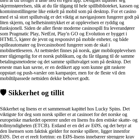
uten at du trenger å laste ned en egen app. Designet tilpasser seg
skjermstørrelsen, slik at du får tilgang til hele spillbiblioteket, kassen og
kontoinnstillingene like enkelt på mobil som på desktop. For et casino
med et så stort spillutvalg er det viktig at navigasjonen fungerer godt på
liten skjerm, og helhetsinntrykket er at opplevelsen er ryddig og
funksjonell. Siden de aller fleste moderne casinospill fra leverandører
som Pragmatic Play, NetEnt, Play'n GO og Evolution er bygget i
HTML5, kjører de jevnt og responsivt på mobile enheter, og både
spilleautomater og livecasinobord fungerer som de skal i
mobilnettleseren. At nettstedet finnes på norsk, gjør mobilopplevelsen
mer tilgjengelig for et norsk publikum, og du får tilgang til de samme
betalingsmetodene og det samme spillutvalget som på desktop. Det
eneste man kan savne, er en dedikert app som kunne gitt raskere
oppstart og push-varsler om kampanjer, men for de fleste vil den
mobiltilpassede nettsiden dekke behovet godt.
🛡️
Sikkerhet og tillit
Sikkerhet og lisens er et sammensatt kapittel hos Lucky Spins. Det
viktigste for deg som norsk spiller er at casinoet for det norske og
europeiske markedet opererer under en lisens fra den estiske skatte- og
tollmyndigheten (ETCB). Estland er en del av EØS, og det betyr at
den lisensen som faktisk gjelder for norske spillere, ligger innenfor
EØS. Det er et reelt fortrinn: en EØS-lisens innebærer strengere krav