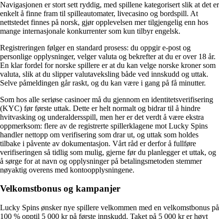
Navigasjonen er stort sett ryddig, med spillene kategorisert slik at det er
enkelt å finne fram til spilleautomater, livecasino og bordspill. At
nettstedet finnes på norsk, gjør opplevelsen mer tilgjengelig enn hos
mange internasjonale konkurrenter som kun tilbyr engelsk.
Registreringen følger en standard prosess: du oppgir e-post og
personlige opplysninger, velger valuta og bekrefter at du er over 18 år.
En klar fordel for norske spillere er at du kan velge norske kroner som
valuta, slik at du slipper valutaveksling både ved innskudd og uttak.
Selve påmeldingen går raskt, og du kan være i gang på få minutter.
Som hos alle seriøse casinoer må du gjennom en identitetsverifisering
(KYC) før første uttak. Dette er helt normalt og bidrar til å hindre
hvitvasking og underaldersspill, men her er det verdt å være ekstra
oppmerksom: flere av de registrerte spillerklagene mot Lucky Spins
handler nettopp om verifisering som drar ut, og uttak som holdes
tilbake i påvente av dokumentasjon. Vårt råd er derfor å fullføre
verifiseringen så tidlig som mulig, gjerne før du planlegger et uttak, og
å sørge for at navn og opplysninger på betalingsmetoden stemmer
nøyaktig overens med kontoopplysningene.
Velkomstbonus og kampanjer
Lucky Spins ønsker nye spillere velkommen med en velkomstbonus på
100 % opptil 5 000 kr på første innskudd. Taket på 5 000 kr er høyt