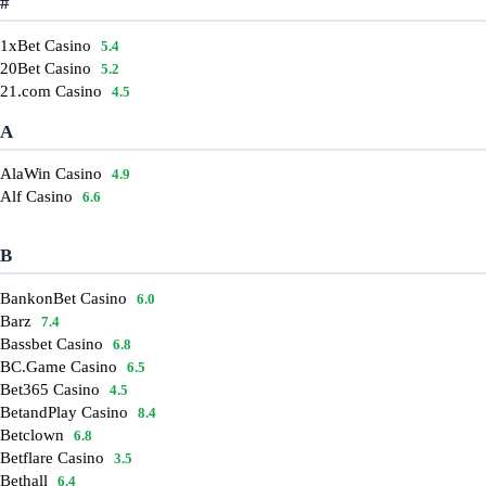
#
1xBet Casino
5.4
20Bet Casino
5.2
21.com Casino
4.5
A
AlaWin Casino
4.9
Alf Casino
6.6
B
BankonBet Casino
6.0
Barz
7.4
Bassbet Casino
6.8
BC.Game Casino
6.5
Bet365 Casino
4.5
BetandPlay Casino
8.4
Betclown
6.8
Betflare Casino
3.5
Bethall
6.4