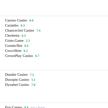
Cazeus Casino
6.6
Cazimbo
6.3
Chancer.bet Casino
7.4
Cleobetra
6.3
Coins.Game
2.3
CosmicSlot
6.4
CrocoSlots
6.2
CrownPlay Casino
6.7
Dunder Casino
7.2
Duospin Casino
5.1
Dynabet Casino
7.0
Fun Casino
9.4
ikke i Norge