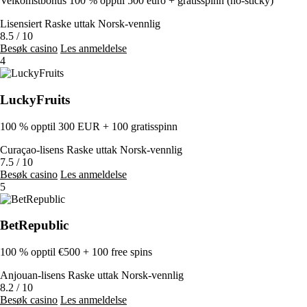
Velkomstbonus 100 % opptil 500 euro + gratisspinn (no-sticky)
Lisensiert
Raske uttak
Norsk-vennlig
8.5
/ 10
Besøk casino
Les anmeldelse
4
LuckyFruits
100 % opptil 300 EUR + 100 gratisspinn
Curaçao-lisens
Raske uttak
Norsk-vennlig
7.5
/ 10
Besøk casino
Les anmeldelse
5
BetRepublic
100 % opptil €500 + 100 free spins
Anjouan-lisens
Raske uttak
Norsk-vennlig
8.2
/ 10
Besøk casino
Les anmeldelse