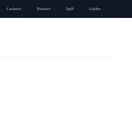
Casinoer
Bonuser
Spill
Guider