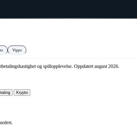
to
Vipps
utbetalingshastighet og spillopplevelse. Oppdatert august 2026.
taling
Krypto
urdert.