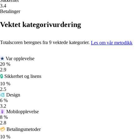
Sikkerhet
3.4
Betalinger
Vektet kategorivurdering
Totalscoren beregnes fra 9 vektede kategorier.
Les om vår metodikk
★
Var opplevelse
20 %
2.9
🔒
Sikkerhet og lisens
10 %
2.5
🎨
Design
6 %
3.2
📱
Mobilopplevelse
8 %
2.8
💳
Betalingsmetoder
10 %