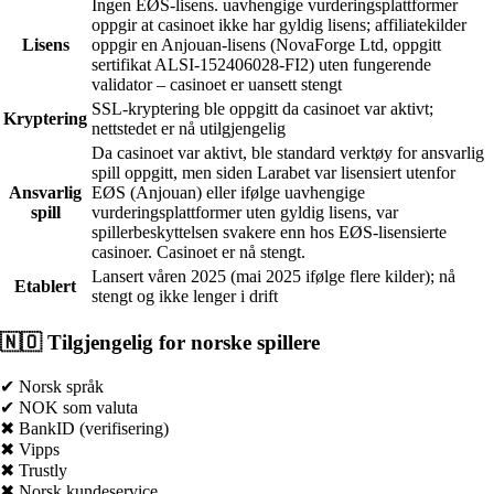
Ingen EØS-lisens. uavhengige vurderingsplattformer
oppgir at casinoet ikke har gyldig lisens; affiliatekilder
Lisens
oppgir en Anjouan-lisens (NovaForge Ltd, oppgitt
sertifikat ALSI-152406028-FI2) uten fungerende
validator – casinoet er uansett stengt
SSL-kryptering ble oppgitt da casinoet var aktivt;
Kryptering
nettstedet er nå utilgjengelig
Da casinoet var aktivt, ble standard verktøy for ansvarlig
spill oppgitt, men siden Larabet var lisensiert utenfor
Ansvarlig
EØS (Anjouan) eller ifølge uavhengige
spill
vurderingsplattformer uten gyldig lisens, var
spillerbeskyttelsen svakere enn hos EØS-lisensierte
casinoer. Casinoet er nå stengt.
Lansert våren 2025 (mai 2025 ifølge flere kilder); nå
Etablert
stengt og ikke lenger i drift
🇳🇴 Tilgjengelig for norske spillere
✔
Norsk språk
✔
NOK som valuta
✖
BankID (verifisering)
✖
Vipps
✖
Trustly
✖
Norsk kundeservice