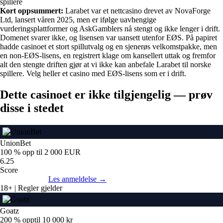
spillere
Kort oppsummert:
Larabet var et nettcasino drevet av NovaForge
Ltd, lansert våren 2025, men er ifølge uavhengige
vurderingsplattformer og AskGamblers nå stengt og ikke lenger i drift.
Domenet svarer ikke, og lisensen var uansett utenfor EØS. På papiret
hadde casinoet et stort spillutvalg og en sjenerøs velkomstpakke, men
en non-EØS-lisens, en registrert klage om kansellert uttak og fremfor
alt den stengte driften gjør at vi ikke kan anbefale Larabet til norske
spillere. Velg heller et casino med EØS-lisens som er i drift.
Dette casinoet er ikke tilgjengelig — prøv
disse i stedet
UnionBet
100 % opp til 2 000 EUR
6.25
Score
Hent bonus →
Les anmeldelse →
18+ | Regler gjelder
Goatz
200 % opptil 10 000 kr