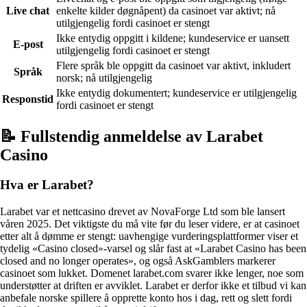
Live chat
enkelte kilder døgnåpent) da casinoet var aktivt; nå
utilgjengelig fordi casinoet er stengt
Ikke entydig oppgitt i kildene; kundeservice er uansett
E-post
utilgjengelig fordi casinoet er stengt
Flere språk ble oppgitt da casinoet var aktivt, inkludert
Språk
norsk; nå utilgjengelig
Ikke entydig dokumentert; kundeservice er utilgjengelig
Responstid
fordi casinoet er stengt
📝
Fullstendig anmeldelse av Larabet
Casino
Hva er Larabet?
Larabet var et nettcasino drevet av NovaForge Ltd som ble lansert
våren 2025. Det viktigste du må vite før du leser videre, er at casinoet
etter alt å dømme er stengt: uavhengige vurderingsplattformer viser et
tydelig «Casino closed»-varsel og slår fast at «Larabet Casino has been
closed and no longer operates», og også AskGamblers markerer
casinoet som lukket. Domenet larabet.com svarer ikke lenger, noe som
understøtter at driften er avviklet. Larabet er derfor ikke et tilbud vi kan
anbefale norske spillere å opprette konto hos i dag, rett og slett fordi