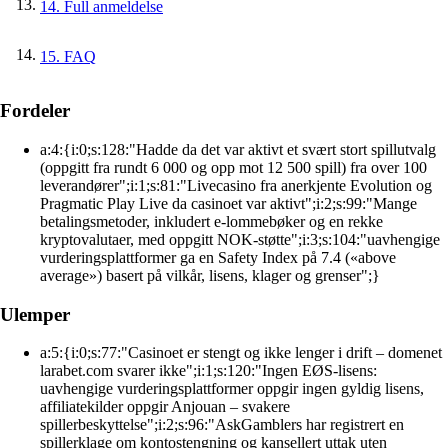
14.
Full anmeldelse
15.
FAQ
Fordeler
a:4:{i:0;s:128:"Hadde da det var aktivt et svært stort spillutvalg
(oppgitt fra rundt 6 000 og opp mot 12 500 spill) fra over 100
leverandører";i:1;s:81:"Livecasino fra anerkjente Evolution og
Pragmatic Play Live da casinoet var aktivt";i:2;s:99:"Mange
betalingsmetoder, inkludert e-lommebøker og en rekke
kryptovalutaer, med oppgitt NOK-støtte";i:3;s:104:"uavhengige
vurderingsplattformer ga en Safety Index på 7.4 («above
average») basert på vilkår, lisens, klager og grenser";}
Ulemper
a:5:{i:0;s:77:"Casinoet er stengt og ikke lenger i drift – domenet
larabet.com svarer ikke";i:1;s:120:"Ingen EØS-lisens:
uavhengige vurderingsplattformer oppgir ingen gyldig lisens,
affiliatekilder oppgir Anjouan – svakere
spillerbeskyttelse";i:2;s:96:"AskGamblers har registrert en
spillerklage om kontostengning og kansellert uttak uten