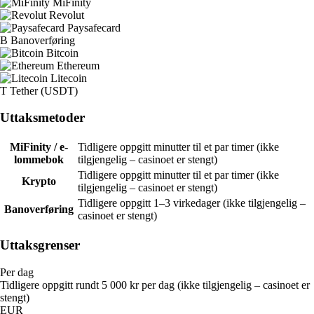
MiFinity
Revolut
Paysafecard
B
Banoverføring
Bitcoin
Ethereum
Litecoin
T
Tether (USDT)
Uttaksmetoder
MiFinity / e-
Tidligere oppgitt minutter til et par timer (ikke
lommebok
tilgjengelig – casinoet er stengt)
Tidligere oppgitt minutter til et par timer (ikke
Krypto
tilgjengelig – casinoet er stengt)
Tidligere oppgitt 1–3 virkedager (ikke tilgjengelig –
Banoverføring
casinoet er stengt)
Uttaksgrenser
Per dag
Tidligere oppgitt rundt 5 000 kr per dag (ikke tilgjengelig – casinoet er
stengt)
EUR