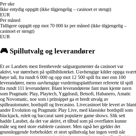
Per uke
Ikke entydig oppgitt (ikke tilgjengelig – casinoet er stengt)
EUR
Per måned
Tidligere oppgitt opp mot 70 000 kr per måned (ikke tilgjengelig –
casinoet er stengt)
EUR
🎮
Spillutvalg og leverandører
Et av Larabets mest fremhevede salgsargumenter da casinoet var
aktivt, var størrelsen på spillbiblioteket. Uavhengige kilder oppga svært
høye tall, fra rundt 6 000 og opp mot 12 500 spill fra mer enn 100
leverandører, mens uavhengige vurderingsplattformer refererte til spill
fra rundt 111 leverandører. Blant leverandørene fant man kjente navn
som Pragmatic Play, Playtech, Yggdrasil, Betsoft, Habanero, Amatic
og Novomatic, noe som i prinsippet ga et bredt utvalg av
spilleautomater, bordspill og livecasino. Livecasinoet ble levert av blant
andre Evolution og Pragmatic Play Live, med klassiske bordspill som
blackjack, rulett og baccarat samt populære game shows. Slik sett
hadde Larabet, da det var aktivt, et tilbud som på overflaten kunne
måle seg med store etablerte casinoer. Men også her gjelder det
grunnleggende forbeholdet: et stort spillutvalg har ingen verdi når