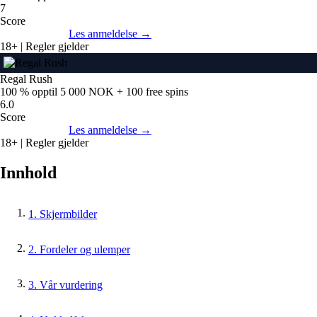
7
Score
Hent bonus →
Les anmeldelse →
18+ | Regler gjelder
Regal Rush
100 % opptil 5 000 NOK + 100 free spins
6.0
Score
Hent bonus →
Les anmeldelse →
18+ | Regler gjelder
Innhold
1.
Skjermbilder
2.
Fordeler og ulemper
3.
Vår vurdering