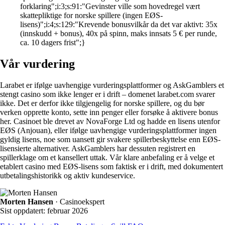
forklaring";i:3;s:91:"Gevinster ville som hovedregel vært
skattepliktige for norske spillere (ingen EØS-
lisens)";i:4;s:129:"Krevende bonusvilkår da det var aktivt: 35x
(innskudd + bonus), 40x på spinn, maks innsats 5 € per runde,
ca. 10 dagers frist";}
Vår vurdering
Larabet er ifølge uavhengige vurderingsplattformer og AskGamblers et
stengt casino som ikke lenger er i drift – domenet larabet.com svarer
ikke. Det er derfor ikke tilgjengelig for norske spillere, og du bør
verken opprette konto, sette inn penger eller forsøke å aktivere bonus
her. Casinoet ble drevet av NovaForge Ltd og hadde en lisens utenfor
EØS (Anjouan), eller ifølge uavhengige vurderingsplattformer ingen
gyldig lisens, noe som uansett gir svakere spillerbeskyttelse enn EØS-
lisensierte alternativer. AskGamblers har dessuten registrert en
spillerklage om et kansellert uttak. Vår klare anbefaling er å velge et
etablert casino med EØS-lisens som faktisk er i drift, med dokumentert
utbetalingshistorikk og aktiv kundeservice.
Morten Hansen
· Casinoekspert
Sist oppdatert: februar 2026