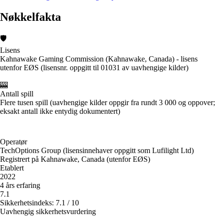
Nøkkelfakta
🛡️
Lisens
Kahnawake Gaming Commission (Kahnawake, Canada) - lisens
utenfor EØS (lisensnr. oppgitt til 01031 av uavhengige kilder)
🎰
Antall spill
Flere tusen spill (uavhengige kilder oppgir fra rundt 3 000 og oppover;
eksakt antall ikke entydig dokumentert)
Operatør
TechOptions Group (lisensinnehaver oppgitt som Lufilight Ltd)
Registrert på Kahnawake, Canada (utenfor EØS)
Etablert
2022
4 års erfaring
7.1
Sikkerhetsindeks: 7.1 / 10
Uavhengig sikkerhetsvurdering