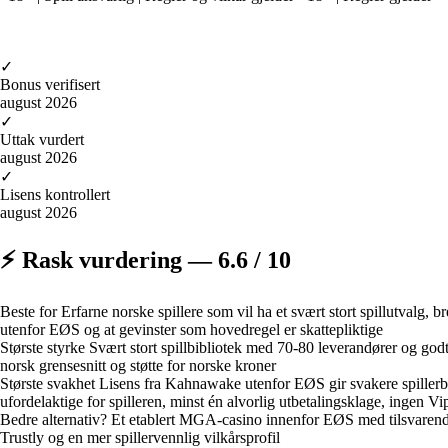
✓
Bonus verifisert
august 2026
✓
Uttak vurdert
august 2026
✓
Lisens kontrollert
august 2026
⚡ Rask vurdering —
6.6 / 10
Beste for
Erfarne norske spillere som vil ha et svært stort spillutvalg,
utenfor EØS og at gevinster som hovedregel er skattepliktige
Største styrke
Svært stort spillbibliotek med 70-80 leverandører og godt
norsk grensesnitt og støtte for norske kroner
Største svakhet
Lisens fra Kahnawake utenfor EØS gir svakere spillerbe
ufordelaktige for spilleren, minst én alvorlig utbetalingsklage, ingen
Bedre alternativ?
Et etablert MGA-casino innenfor EØS med tilsvarende b
Trustly og en mer spillervennlig vilkårsprofil