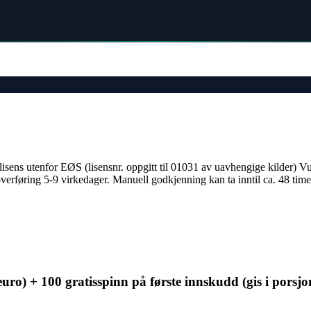
ns utenfor EØS (lisensnr. oppgitt til 01031 av uavhengige kilder)
Vu
erføring 5-9 virkedager. Manuell godkjenning kan ta inntil ca. 48 time
uro) + 100 gratisspinn på første innskudd (gis i porsjon