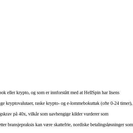
bok eller krypto, og som er innforstått med at HellSpin har lisens
ange kryptovalutaer, raske krypto- og e-lommebokuttak (ofte 0-24 timer),
ngskrav på 40x, vilkår som uavhengige kilder vurderer som
ter bransjepraksis kan være skattefrie, nordiske betalingsløsninger som