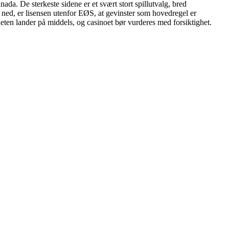
da. De sterkeste sidene er et svært stort spillutvalg, bred
ned, er lisensen utenfor EØS, at gevinster som hovedregel er
heten lander på middels, og casinoet bør vurderes med forsiktighet.