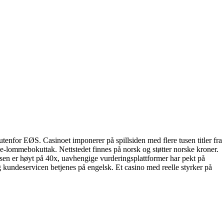
enfor EØS. Casinoet imponerer på spillsiden med flere tusen titler fra
e-lommebokuttak. Nettstedet finnes på norsk og støtter norske kroner.
usen er høyt på 40x, uavhengige vurderingsplattformer har pekt på
og kundeservicen betjenes på engelsk. Et casino med reelle styrker på