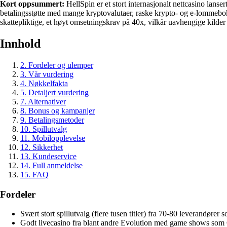
Kort oppsummert:
HellSpin er et stort internasjonalt nettcasino lans
betalingsstøtte med mange kryptovalutaer, raske krypto- og e-lommebok
skattepliktige, et høyt omsetningskrav på 40x, vilkår uavhengige kilder
Innhold
2.
Fordeler og ulemper
3.
Vår vurdering
4.
Nøkkelfakta
5.
Detaljert vurdering
7.
Alternativer
8.
Bonus og kampanjer
9.
Betalingsmetoder
10.
Spillutvalg
11.
Mobilopplevelse
12.
Sikkerhet
13.
Kundeservice
14.
Full anmeldelse
15.
FAQ
Fordeler
Svært stort spillutvalg (flere tusen titler) fra 70-80 leverand
Godt livecasino fra blant andre Evolution med game shows som