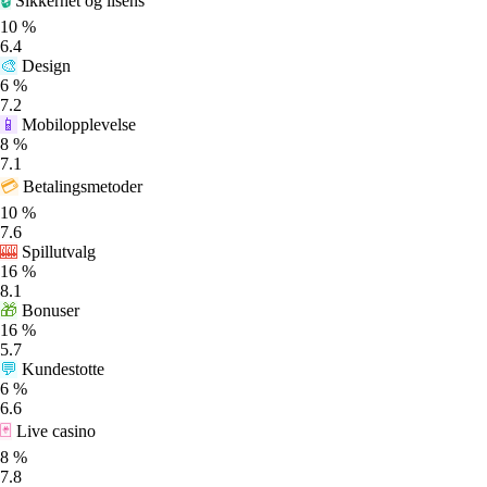
🔒
Sikkerhet og lisens
10 %
6.4
🎨
Design
6 %
7.2
📱
Mobilopplevelse
8 %
7.1
💳
Betalingsmetoder
10 %
7.6
🎰
Spillutvalg
16 %
8.1
🎁
Bonuser
16 %
5.7
💬
Kundestotte
6 %
6.6
🃏
Live casino
8 %
7.8