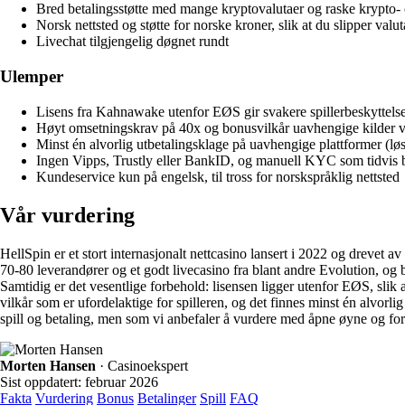
Bred betalingsstøtte med mange kryptovalutaer og raske krypto-
Norsk nettsted og støtte for norske kroner, slik at du slipper valu
Livechat tilgjengelig døgnet rundt
Ulemper
Lisens fra Kahnawake utenfor EØS gir svakere spillerbeskyttelse
Høyt omsetningskrav på 40x og bonusvilkår uavhengige kilder vu
Minst én alvorlig utbetalingsklage på uavhengige plattformer (løst
Ingen Vipps, Trustly eller BankID, og manuell KYC som tidvis 
Kundeservice kun på engelsk, til tross for norskspråklig nettsted
Vår vurdering
HellSpin er et stort internasjonalt nettcasino lansert i 2022 og dreve
70-80 leverandører og et godt livecasino fra blant andre Evolution, og
Samtidig er det vesentlige forbehold: lisensen ligger utenfor EØS, slik
vilkår som er ufordelaktige for spilleren, og det finnes minst én alvorl
spill og betaling, men som vi anbefaler å vurdere med åpne øyne og for
Morten Hansen
· Casinoekspert
Sist oppdatert: februar 2026
Fakta
Vurdering
Bonus
Betalinger
Spill
FAQ