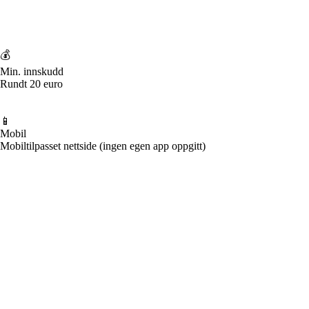
💰
Min. innskudd
Rundt 20 euro
📱
Mobil
Mobiltilpasset nettside (ingen egen app oppgitt)