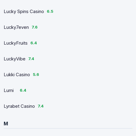
Lucky Spins Casino
6.5
Lucky7even
7.6
LuckyFruits
6.4
LuckyVibe
7.4
Lukki Casino
5.6
Lumi
6.4
Lyrabet Casino
7.4
M