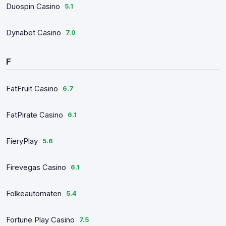
Duospin Casino
5.1
Dynabet Casino
7.0
F
FatFruit Casino
6.7
FatPirate Casino
6.1
FieryPlay
5.6
Firevegas Casino
6.1
Folkeautomaten
5.4
Fortune Play Casino
7.5