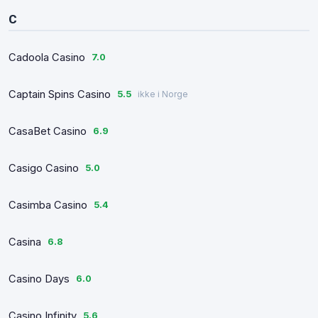
C
Cadoola Casino
7.0
Captain Spins Casino
5.5
ikke i Norge
CasaBet Casino
6.9
Casigo Casino
5.0
Casimba Casino
5.4
Casina
6.8
Casino Days
6.0
Casino Infinity
5.6