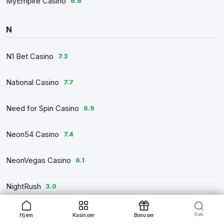
MyEmpire Casino
6.6
N
N1 Bet Casino
7.3
National Casino
7.7
Need for Spin Casino
6.9
Neon54 Casino
7.4
NeonVegas Casino
6.1
NightRush
3.0
Ninecasino
6.0
Søk
Hjem
Hjem
Casinoer
Kasinoer
Bonuser
Bonuser
Søk