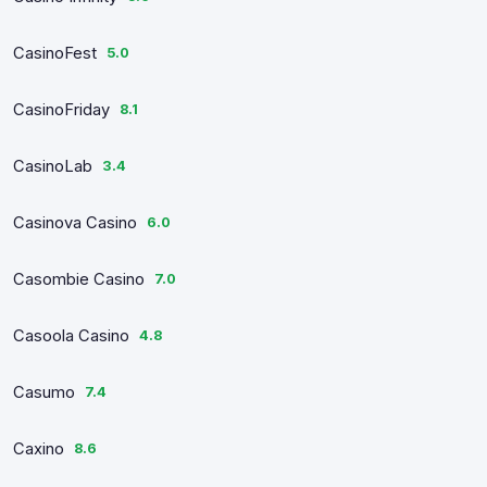
CasinoFest
5.0
CasinoFriday
8.1
CasinoLab
3.4
Casinova Casino
6.0
Casombie Casino
7.0
Casoola Casino
4.8
Casumo
7.4
Caxino
8.6