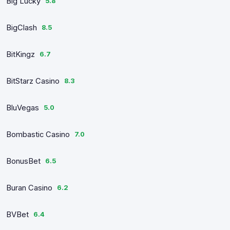
Big Lucky
5.8
BigClash
8.5
BitKingz
6.7
BitStarz Casino
8.3
BluVegas
5.0
Bombastic Casino
7.0
BonusBet
6.5
Buran Casino
6.2
BVBet
6.4