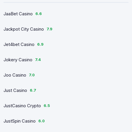
JaaBet Casino
6.6
Jackpot City Casino
7.9
Jet4bet Casino
6.9
Jokery Casino
7.4
Joo Casino
7.0
Just Casino
6.7
JustCasino Crypto
6.5
JustSpin Casino
6.0