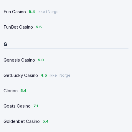
Fun Casino
9.4
ikke i Norge
FunBet Casino
5.5
G
Genesis Casino
5.0
GetLucky Casino
4.5
ikke i Norge
Glorion
5.4
Goatz Casino
7.1
Goldenbet Casino
5.4