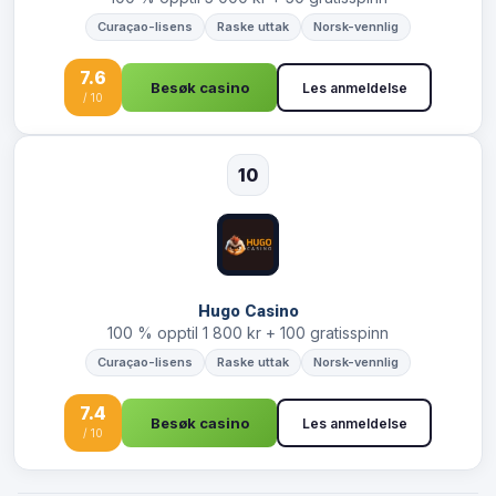
Curaçao-lisens
Raske uttak
Norsk-vennlig
7.6
Besøk casino
Les anmeldelse
/ 10
10
Hugo Casino
100 % opptil 1 800 kr + 100 gratisspinn
Curaçao-lisens
Raske uttak
Norsk-vennlig
7.4
Besøk casino
Les anmeldelse
/ 10