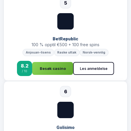
5
BetRepublic
100 % opptil €500 + 100 free spins
Anjouan-lisens
Raske uttak
Norsk-vennlig
8.2
Besøk casino
Les anmeldelse
/ 10
6
Golisimo