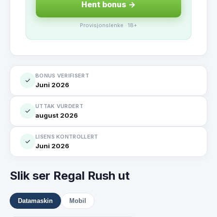
Hent bonus →
Provisjonslenke · 18+
BONUS VERIFISERT
✓
Juni 2026
UTTAK VURDERT
✓
august 2026
LISENS KONTROLLERT
✓
Juni 2026
Slik ser Regal Rush ut
Datamaskin
Mobil