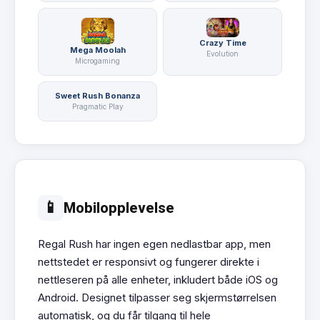
Crazy Time
Mega Moolah
Evolution
Microgaming
Sweet Rush Bonanza
Pragmatic Play
📱
Mobilopplevelse
Regal Rush har ingen egen nedlastbar app, men
nettstedet er responsivt og fungerer direkte i
nettleseren på alle enheter, inkludert både iOS og
Android. Designet tilpasser seg skjermstørrelsen
automatisk, og du får tilgang til hele