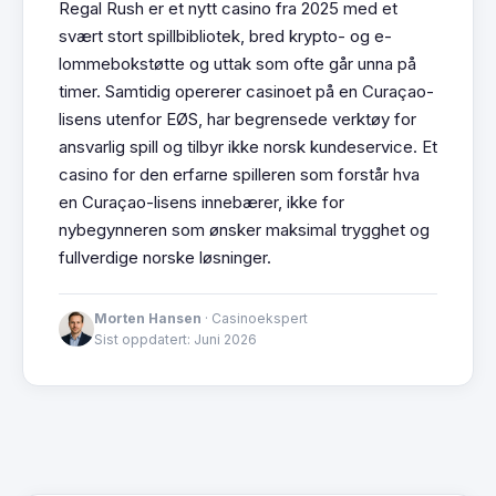
Regal Rush er et nytt casino fra 2025 med et
svært stort spillbibliotek, bred krypto- og e-
lommebokstøtte og uttak som ofte går unna på
timer. Samtidig opererer casinoet på en Curaçao-
lisens utenfor EØS, har begrensede verktøy for
ansvarlig spill og tilbyr ikke norsk kundeservice. Et
casino for den erfarne spilleren som forstår hva
en Curaçao-lisens innebærer, ikke for
nybegynneren som ønsker maksimal trygghet og
fullverdige norske løsninger.
Morten Hansen
· Casinoekspert
Sist oppdatert: Juni 2026