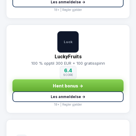
Les anmeldelse →
18+ | Regler gjelder
Luck
LuckyFruits
100 % opptil 300 EUR + 100 gratisspinn
6.4
SCORE
Hent bonus →
Les anmeldelse →
18+ | Regler gjelder