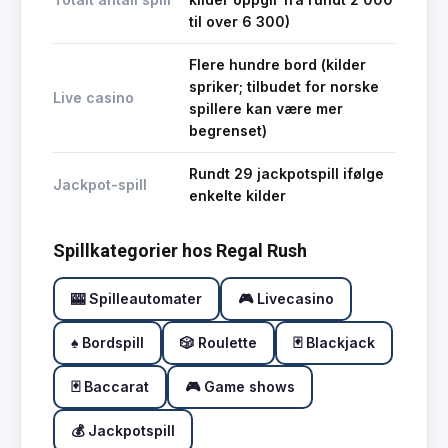
til over 6 300)
Flere hundre bord (kilder
spriker; tilbudet for norske
Live casino
spillere kan være mer
begrenset)
Rundt 29 jackpotspill ifølge
Jackpot-spill
enkelte kilder
Spillkategorier hos Regal Rush
🎰 Spilleautomater
🎮 Livecasino
♠️ Bordspill
🎲 Roulette
🃏 Blackjack
🃏 Baccarat
🎮 Game shows
💰 Jackpotspill