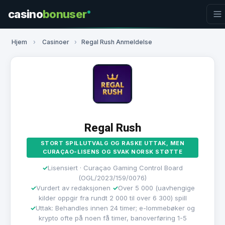
casino
bonuser
Hjem
›
Casinoer
›
Regal Rush Anmeldelse
Regal Rush
STORT SPILLUTVALG OG RASKE UTTAK, MEN
CURAÇAO-LISENS OG SVAK NORSK STØTTE
Lisensiert · Curaçao Gaming Control Board
(OGL/2023/159/0076)
Vurdert av redaksjonen
Over 5 000 (uavhengige
kilder oppgir fra rundt 2 000 til over 6 300) spill
Uttak: Behandles innen 24 timer; e-lommebøker og
krypto ofte på noen få timer, banoverføring 1-5