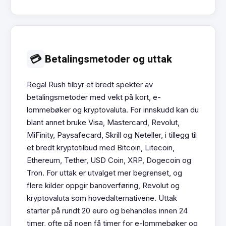
💳
Betalingsmetoder og uttak
Regal Rush tilbyr et bredt spekter av
betalingsmetoder med vekt på kort, e-
lommebøker og kryptovaluta. For innskudd kan du
blant annet bruke Visa, Mastercard, Revolut,
MiFinity, Paysafecard, Skrill og Neteller, i tillegg til
et bredt kryptotilbud med Bitcoin, Litecoin,
Ethereum, Tether, USD Coin, XRP, Dogecoin og
Tron. For uttak er utvalget mer begrenset, og
flere kilder oppgir banoverføring, Revolut og
kryptovaluta som hovedalternativene. Uttak
starter på rundt 20 euro og behandles innen 24
timer, ofte på noen få timer for e-lommebøker og