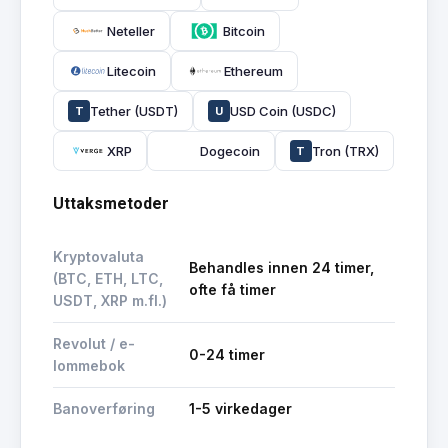
Neteller
Bitcoin
Litecoin
Ethereum
Tether (USDT)
USD Coin (USDC)
T
U
XRP
Dogecoin
Tron (TRX)
T
Uttaksmetoder
Kryptovaluta
Behandles innen 24 timer,
(BTC, ETH, LTC,
ofte få timer
USDT, XRP m.fl.)
Revolut / e-
0-24 timer
lommebok
Banoverføring
1-5 virkedager