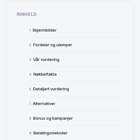
INNHOLD
Skjermbilder
1.
Fordeler og ulemper
2.
Vår vurdering
3.
Nøkkelfakta
4.
Detaljert vurdering
5.
Alternativer
7.
Bonus og kampanjer
8.
Betalingsmetoder
9.