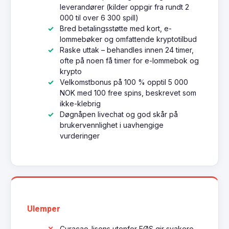
leverandører (kilder oppgir fra rundt 2
000 til over 6 300 spill)
Bred betalingsstøtte med kort, e-
lommebøker og omfattende kryptotilbud
Raske uttak – behandles innen 24 timer,
ofte på noen få timer for e-lommebok og
krypto
Velkomstbonus på 100 % opptil 5 000
NOK med 100 free spins, beskrevet som
ikke-klebrig
Døgnåpen livechat og god skår på
brukervennlighet i uavhengige
vurderinger
Ulemper
Curaçao-lisens utenfor EØS gir svakere