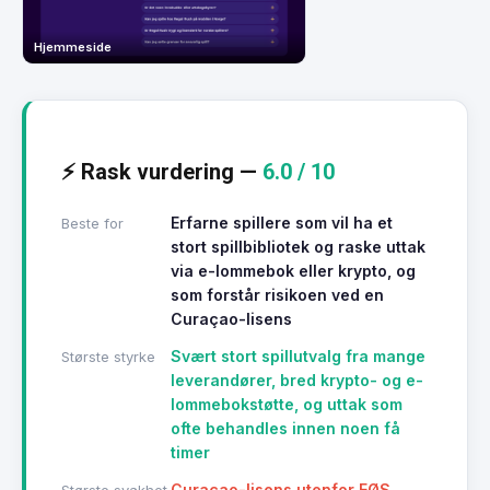
Hjemmeside
⚡ Rask vurdering —
6.0 / 10
Erfarne spillere som vil ha et
Beste for
stort spillbibliotek og raske uttak
via e-lommebok eller krypto, og
som forstår risikoen ved en
Curaçao-lisens
Svært stort spillutvalg fra mange
Største styrke
leverandører, bred krypto- og e-
lommebokstøtte, og uttak som
ofte behandles innen noen få
timer
Curaçao-lisens utenfor EØS,
Største svakhet