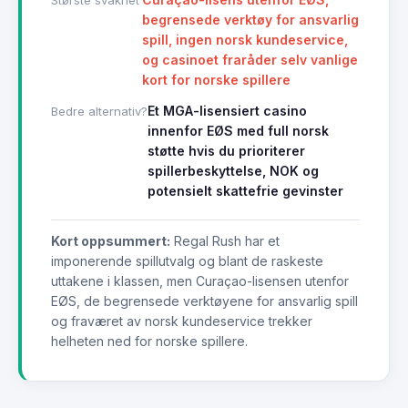
begrensede verktøy for ansvarlig
spill, ingen norsk kundeservice,
og casinoet fraråder selv vanlige
kort for norske spillere
Et MGA-lisensiert casino
Bedre alternativ?
innenfor EØS med full norsk
støtte hvis du prioriterer
spillerbeskyttelse, NOK og
potensielt skattefrie gevinster
Kort oppsummert:
Regal Rush har et
imponerende spillutvalg og blant de raskeste
uttakene i klassen, men Curaçao-lisensen utenfor
EØS, de begrensede verktøyene for ansvarlig spill
og fraværet av norsk kundeservice trekker
helheten ned for norske spillere.